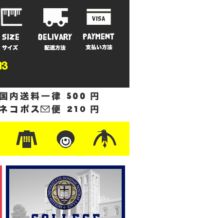
ットン
/フリース
ナイロン
/ワーク
ザー
レ