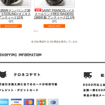
1958年ナンバリング38
SAINT FRANCISハイス
 STERLING×オニキス
クールリングRED RAIDERS
アンティーク15号
1988年製 アンティーク21.5号
0円
0円
SOLD OUT
SOLD OUT
80's
全 [18] 商品中 [1-18] 商品を表示しています。