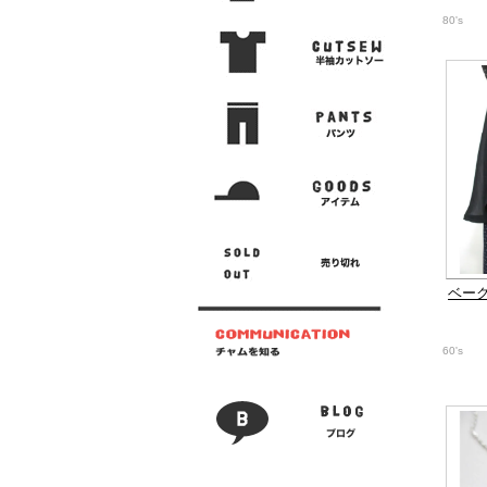
80's
ベーク
60's