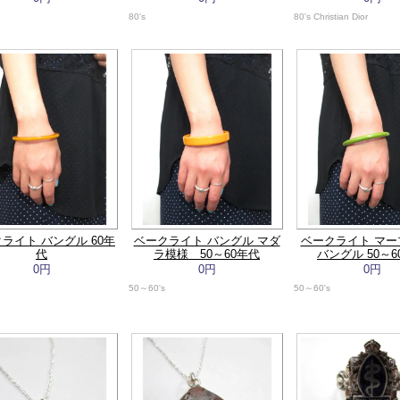
80's
80's Christian Dior
ライト バングル 60年
ベークライト バングル マダ
ベークライト マー
代
ラ模様 50～60年代
バングル 50～6
0円
0円
0円
50～60's
50～60's