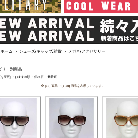
ホーム
＞
シューズ/キャップ/雑貨
＞
メガネ/アクセサリー
ゴリー別商品
順を変更]
・おすすめ順
・価格順
・新着順
全 [18] 商品中 [1-18] 商品を表示しています。