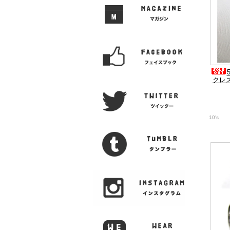
クレス
10's