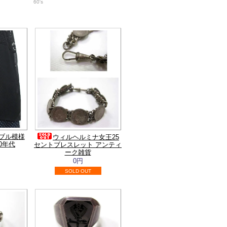
60's
ブル模様
ウィルヘルミナ女王25
0年代
セントブレスレット アンティ
ーク雑貨
0円
SOLD OUT