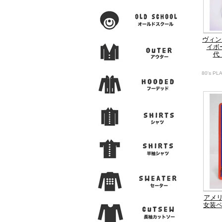
ヴィン
イボ
代
80's PL
アメリ
女装