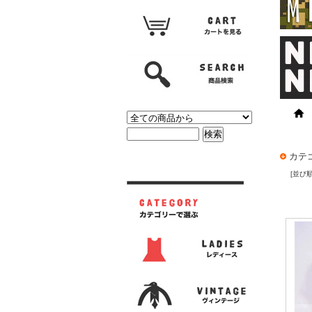
カテ
[並び