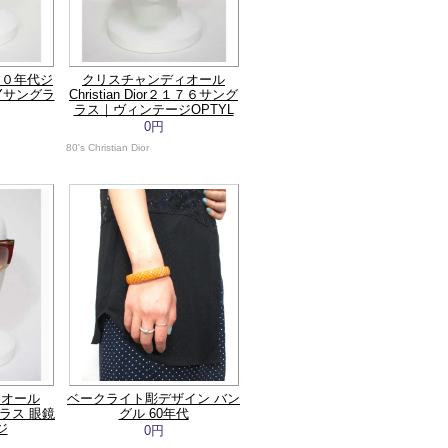
７０年代ジ
クリスチャンディオール
HYサングラ
Christian Dior２１７６サング
ラス｜ヴィンテージOPTYL
0円
80's Christian Dior
ィオール
ベークライト彫デザイン バン
ングラス 眼鏡
グル 60年代
ジ
0円