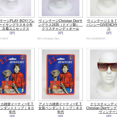
テージPLAY BOY/プレ
ヴィンテージChristian Diorサ
ヴィンテージ１９
ーイサングラス８０年
ングラス2435（ドイツ製）
バンシーGIVENC
 古着ユニセックス
クリスチャンディオール
ス
0円
0円
0円
AY BOY
80's Christian Dior
70's GIVENCHY
カ雑貨イーティーE.T.
アメリカ雑貨イーティーE.T.
クリスチャンデ
ペンダントトップ｜８０
女装ペンダントトップ｜８０
Christian Diorサ
年代
年代
ヴィンテー
0円
0円
0円