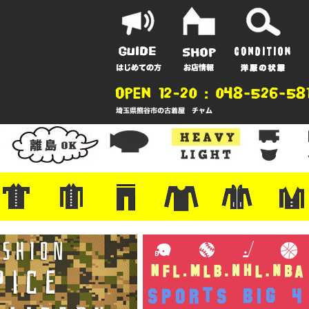
ポーツ
地
ンガー
A
ポロシャツ
半袖シャツ
アロハ/サーフ/ボーリング
・ラルフ/ブランド
・無地/チェック/ストライプ
・ワーク/ミリタリー/ウエスタ
・ネル/ウール
・ショートパンツ
・アウトドア/グラミチ
・ジーンズ/ペインター
・Levi's RED
・ミリタリー/ワーク
・コーデュロイ/スタプレ
・コットン/スラックス/チノ
・オーバーオール/つなぎ
・ジャージ/スウェット/ナイロ
・セントジェームス/ルミノア
・ロンT/サーマル/ラグビー
・プリント/半袖/スウェット
・チャンピオン/リバース
・パーカー
・デニム/コ
・アウトドア
・ジャージ/
・ミリタリー
・ウール/レ
・スーツ/ジ
ン
ン