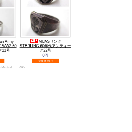
ian Army
MUASリング
グ WW2 50
STERLING 60年代アンティー
11号
ク22号
0円
SOLD OUT
y Medical
60's