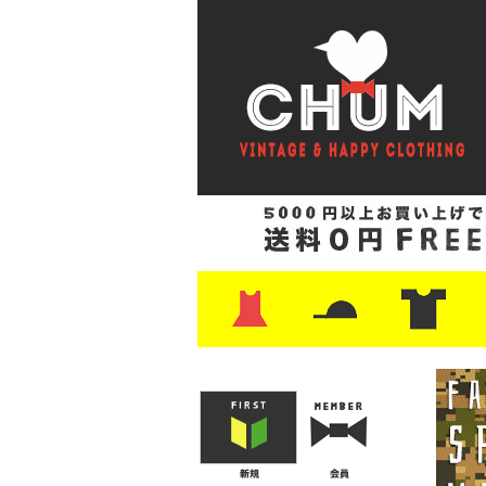
・ワンピース
・カットソー/スウェット
・ブラウス/シャツ
・スカート
・パンツ/ショーツ
・ジャケット/ニット
・Tシャツ
・ハット/スカーフ
・バッグ
・ブーツ/パンプス
・バッグ
・キャップ/ハット
・レザーシューズ/スニーカー
・ネクタイ
・マフラー
・アクセサリー
・ファイヤーキング
・雑貨/バンダナ
・プリントTシャツ
・バンド/ツアー
・キャラクター
・Nike/adidas/ス
・チャンピオン
・サーフ/スケート
・ボーダー/総柄/無
・フットボール/リ
・タンクトップ/NB
・
・
・