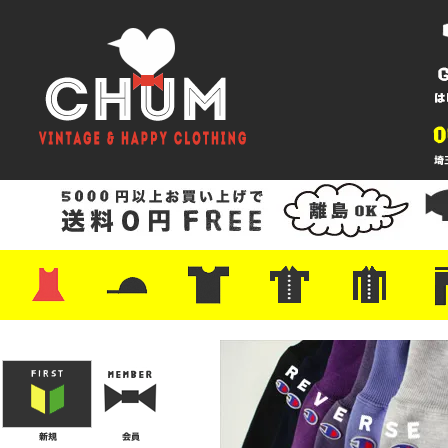
・ワンピース
・カットソー/スウェット
・ブラウス/シャツ
・スカート
・パンツ/ショーツ
・ジャケット/ニット
・Tシャツ
・ハット/スカーフ
・バッグ
・ブーツ/パンプス
・バッグ
・キャップ/ハット
・レザーシューズ/スニーカー
・ネクタイ
・マフラー
・アクセサリー
・ファイヤーキング
・雑貨/バンダナ
・プリントTシャツ
・バンド/ツアー
・キャラクター
・Nike/adidas/スポーツ
・チャンピオン
・サーフ/スケート
・ボーダー/総柄/無地
・フットボール/リンガー
・タンクトップ/NBA
・ポロシャツ
・半袖シャツ
・アロハ/サーフ/ボーリング
・ラルフ/ブランド
・無地/チェック/ストラ
・ワーク/ミリタリー/ウ
・ネル/ウール
・ショ
・アウ
・ジー
・Levi'
・ミリ
・コー
・コッ
・オー
・ジャ
ン
ン