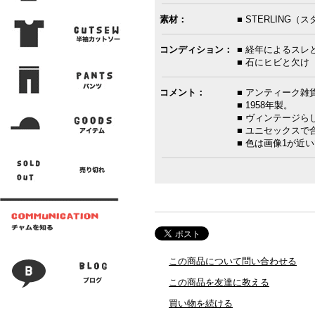
素材：
■ STERLING
コンディション：
■ 経年によるスレ
■ 石にヒビと欠け
コメント：
■ アンティーク
■ 1958年製。
■ ヴィンテージ
■ ユニセックス
■ 色は画像1が近
この商品について問い合わせる
この商品を友達に教える
買い物を続ける