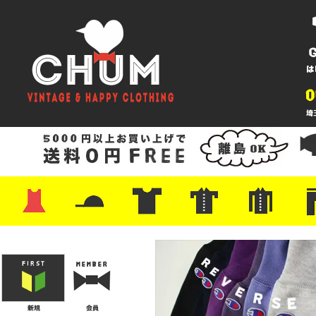
・ワンピース
・カットソー/スウェット
・ブラウス/シャツ
・スカート
・パンツ/ショーツ
・ジャケット/ニット
・Tシャツ
・ハット/スカーフ
・バッグ
・ブーツ/パンプス
・バッグ
・キャップ/ハット
・レザーシューズ/スニーカー
・ネクタイ
・マフラー
・アクセサリー
・ファイヤーキング
・雑貨/バンダナ
・プリントTシャツ
・バンド/ツアー
・キャラクター
・Nike/adidas/スポーツ
・チャンピオン
・サーフ/スケート
・ボーダー/総柄/無地
・フットボール/リンガー
・タンクトップ/NBA
・ポロシャツ
・半袖シャツ
・アロハ/サーフ/ボーリング
・ラルフ/ブランド
・無地/チェック/ストラ
・ワーク/ミリタリー/ウ
・ネル/ウール
・ショ
・アウ
・ジー
・Levi'
・ミリ
・コー
・コッ
・オー
・ジャ
ン
ン