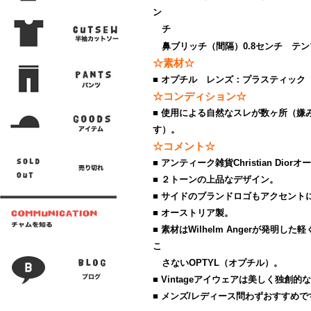
ン
チ
鼻ブリッチ（間隔）0.8センチ テン
☆素材☆
■ オプチル レンズ：プラスティック
☆コンディション☆
■ 使用による自然なスレが数ヶ所（嫌
す）。
☆コメント☆
■ アンティーク雑貨Christian Dio
■ ２トーンの上品なデザイン。
■ サイドのブランドロゴもアクセント
■ オーストリア製。
■ 素材はWilhelm Angerが発明
こ
さないOPTYL（オプチル）。
■ Vintageアイウェアは美しく独創
■ メンズ/レディース問わずおすすめで