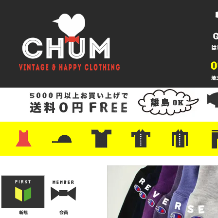
・ワンピース
・カットソー/スウェット
・ブラウス/シャツ
・スカート
・パンツ/ショーツ
・ジャケット/ニット
・Tシャツ
・ハット/スカーフ
・バッグ
・ブーツ/パンプス
・バッグ
・キャップ/ハット
・レザーシューズ/スニーカー
・ネクタイ
・マフラー
・アクセサリー
・ファイヤーキング
・雑貨/バンダナ
・プリントTシャツ
・バンド/ツアー
・キャラクター
・Nike/adidas/スポーツ
・チャンピオン
・サーフ/スケート
・ボーダー/総柄/無地
・フットボール/リンガー
・タンクトップ/NBA
・ポロシャツ
・半袖シャツ
・アロハ/サーフ/ボーリング
・ラルフ/ブランド
・無地/チェック/ストラ
・ワーク/ミリタリー/ウ
・ネル/ウール
・ショ
・アウ
・ジー
・Levi'
・ミリ
・コー
・コッ
・オー
・ジャ
ン
ン