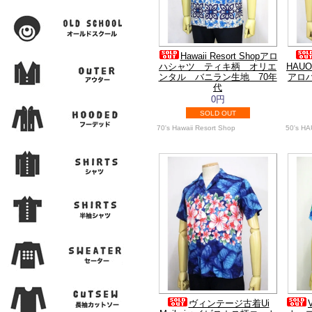
Hawaii Resort Shopアロ
ハシャツ ティキ柄 オリエ
HAUO
ンタル バニラン生地 70年
アロ
代
0円
SOLD OUT
70's Hawaii Resort Shop
50's H
ヴィンテージ古着Ui