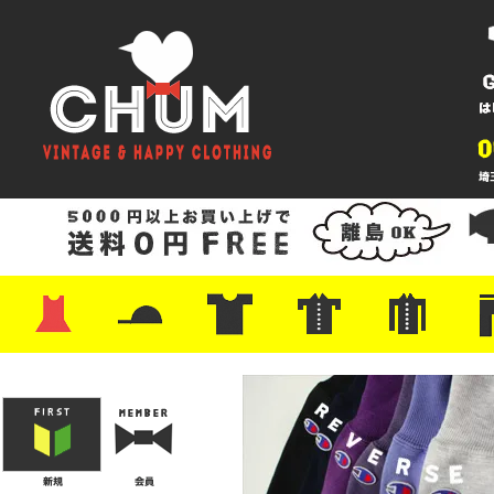
・ワンピース
・カットソー/スウェット
・ブラウス/シャツ
・スカート
・パンツ/ショーツ
・ジャケット/ニット
・Tシャツ
・ハット/スカーフ
・バッグ
・ブーツ/パンプス
・バッグ
・キャップ/ハット
・レザーシューズ/スニーカー
・ネクタイ
・マフラー
・アクセサリー
・ファイヤーキング
・雑貨/バンダナ
・プリントTシャツ
・バンド/ツアー
・キャラクター
・Nike/adidas/スポーツ
・チャンピオン
・サーフ/スケート
・ボーダー/総柄/無地
・フットボール/リンガー
・タンクトップ/NBA
・ポロシャツ
・半袖シャツ
・アロハ/サーフ/ボーリング
・ラルフ/ブランド
・無地/チェック/ストラ
・ワーク/ミリタリー/ウ
・ネル/ウール
・ショ
・アウ
・ジー
・Levi'
・ミリ
・コー
・コッ
・オー
・ジャ
ン
ン