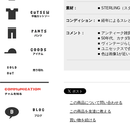
素材：
■ STERLING
コンディション：
■ 経年によるスレ
コメント：
■ アンティーク
■ 50年代、カナ
■ ヴィンテージ
■ ユニセックス
■ 色は画像1が近
この商品について問い合わせる
この商品を友達に教える
買い物を続ける