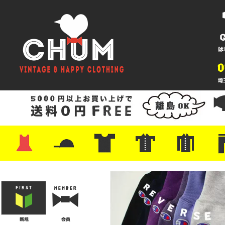
・ワンピース
・カットソー/スウェット
・ブラウス/シャツ
・スカート
・パンツ/ショーツ
・ジャケット/ニット
・Tシャツ
・ハット/スカーフ
・バッグ
・ブーツ/パンプス
・バッグ
・キャップ/ハット
・レザーシューズ/スニーカー
・ネクタイ
・マフラー
・アクセサリー
・ファイヤーキング
・雑貨/バンダナ
・プリントTシャツ
・バンド/ツアー
・キャラクター
・Nike/adidas/スポーツ
・チャンピオン
・サーフ/スケート
・ボーダー/総柄/無地
・フットボール/リンガー
・タンクトップ/NBA
・ポロシャツ
・半袖シャツ
・アロハ/サーフ/ボーリング
・ラルフ/ブランド
・無地/チェック/ストラ
・ワーク/ミリタリー/ウ
・ネル/ウール
・ショ
・アウ
・ジー
・Levi'
・ミリ
・コー
・コッ
・オー
・ジャ
ン
ン