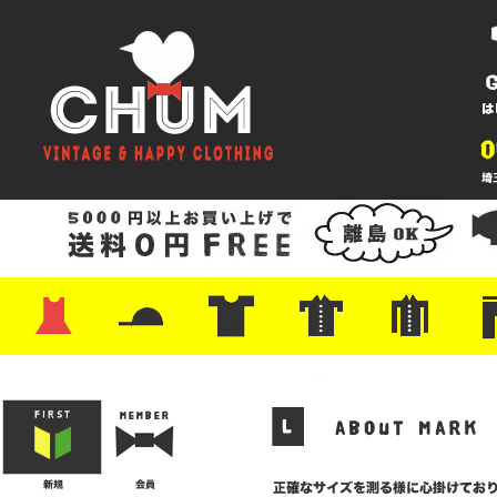
・ワンピース
・カットソー/スウェット
・ブラウス/シャツ
・スカート
・パンツ/ショーツ
・ジャケット/ニット
・Tシャツ
・ハット/スカーフ
・バッグ
・ブーツ/パンプス
・バッグ
・キャップ/ハット
・レザーシューズ/スニーカー
・ネクタイ
・マフラー
・アクセサリー
・ファイヤーキング
・雑貨/バンダナ
・プリントTシャツ
・バンド/ツアー
・キャラクター
・Nike/adidas/スポーツ
・チャンピオン
・サーフ/スケート
・ボーダー/総柄/無地
・フットボール/リンガー
・タンクトップ/NBA
・ポロシャツ
・半袖シャツ
・アロハ/サーフ/ボーリング
・ラルフ/ブランド
・無地/チェック/ストラ
・ワーク/ミリタリー/ウ
・ネル/ウール
・ショ
・アウ
・ジー
・Levi'
・ミリ
・コー
・コッ
・オー
・ジャ
ン
ン