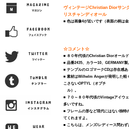
ヴィンテージChristian Dior
リスチャンディオール
■ 色は画像4が近いです（表面の柄は
☆コメント☆
■ ８０年代頃のChristian Diorオー
■ 品番2435、カラー10、GERMANY製
■ テンプルのロゴマークCDは存在感
■ 素材はWilhelm Angerが発明
こさないOPTYL（オプチ
ル）。
■ ７０～８０年代頃のVintageアイ
多いですね。
■ フレームの形など現代にはない独特
てくれますよ。
■ こちらは、メンズ/レディース問わ