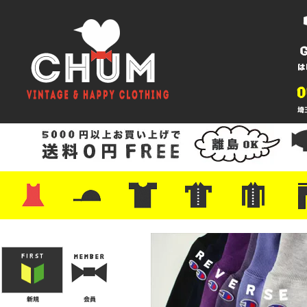
・ワンピース
・カットソー/スウェット
・ブラウス/シャツ
・スカート
・パンツ/ショーツ
・ジャケット/ニット
・Tシャツ
・ハット/スカーフ
・バッグ
・ブーツ/パンプス
・バッグ
・キャップ/ハット
・レザーシューズ/スニーカー
・ネクタイ
・マフラー
・アクセサリー
・ファイヤーキング
・雑貨/バンダナ
・プリントTシャツ
・バンド/ツアー
・キャラクター
・Nike/adidas/スポーツ
・チャンピオン
・サーフ/スケート
・ボーダー/総柄/無地
・フットボール/リンガー
・タンクトップ/NBA
・ポロシャツ
・半袖シャツ
・アロハ/サーフ/ボーリング
・ラルフ/ブランド
・無地/チェック/ストラ
・ワーク/ミリタリー/ウ
・ネル/ウール
・ショ
・アウ
・ジー
・Levi'
・ミリ
・コー
・コッ
・オー
・ジャ
ン
ン