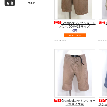
Gramicciヘンプショート
パンツ90年代Sサイズ
0円
SOLD OUT
90's Gramicci
Timberl
Gramicciコットンショー
ツMサイズ茶
クショ