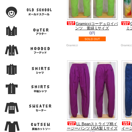
Gramicciコーデュロイパ
ンツ 黄緑 Lサイズ
ミ
0円
SOLD OUT
Gramicci
Gramicc
LL Beanストライプ柄イ
ージーパンツ USA製 Lサイズ
イージ