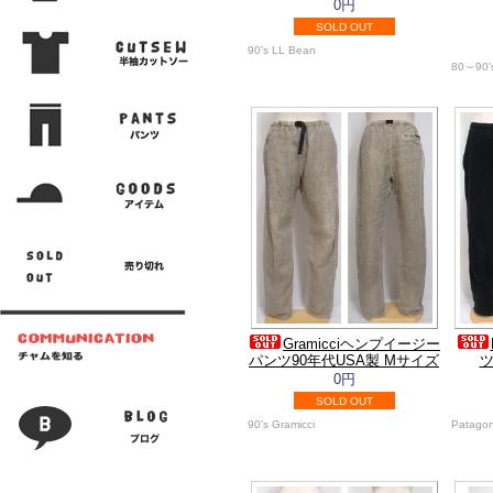
0円
SOLD OUT
90's LL Bean
80～90'
Gramicciヘンプイージー
パンツ90年代USA製 Mサイズ
ツ
0円
SOLD OUT
90's Gramicci
Patagon