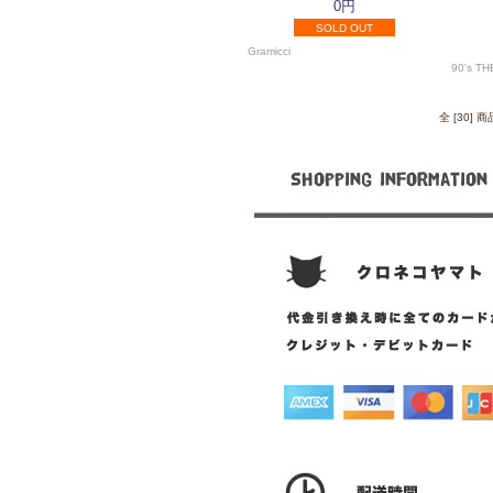
0円
SOLD OUT
Gramicci
90's T
全 [30]