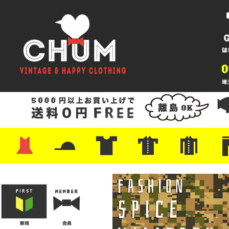
・ワンピース
・カットソー/スウェット
・ブラウス/シャツ
・スカート
・パンツ/ショーツ
・ジャケット/ニット
・Tシャツ
・ハット/スカーフ
・バッグ
・ブーツ/パンプス
・バッグ
・キャップ/ハット
・レザーシューズ/スニーカー
・ネクタイ
・マフラー
・アクセサリー
・ファイヤーキング
・雑貨/バンダナ
・プリントTシャツ
・バンド/ツアー
・キャラクター
・Nike/adidas/スポーツ
・チャンピオン
・サーフ/スケート
・ボーダー/総柄/無地
・フットボール/リンガー
・タンクトップ/NBA
・ポロシャツ
・半袖シャツ
・アロハ/サーフ/ボーリング
・ラルフ/ブランド
・無地/チェック/ストラ
・ワーク/ミリタリー/ウ
・ネル/ウール
・ショ
・アウ
・ジー
・Levi'
・ミリ
・コー
・コッ
・オー
・ジャ
ン
ン