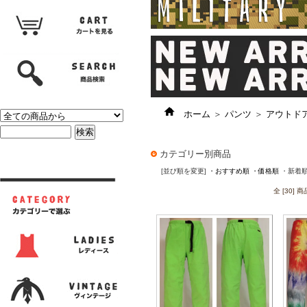
ホーム
＞
パンツ
＞
アウトド
カテゴリー別商品
[並び順を変更]
・おすすめ順
・価格順
・新着
全 [30]