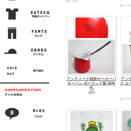
60～70's
60～70'
アンティーク雑貨ホーローバ
アン
ターパン ポーランド製 60年
グ ユ
代
0円
60～70'