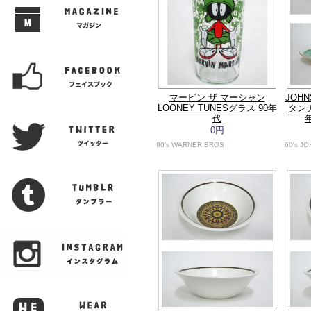
マービン ザ マーシャン
JOHN
LOONEY TUNESグラス 90年
タンチ
代
0円
90's WARNER BROS
60's J