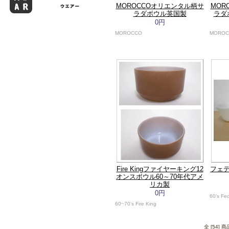
MOROCCOオリエンタル柄サ
MOR
ラダボウル英国製
ラダ
0円
MOROCCO
MOROC
Fire Kingファイヤーキング12
フェデ
オンスボウル60～70年代アメ
リカ製
0円
60's Fed
60~70's Fire King
全 [54]