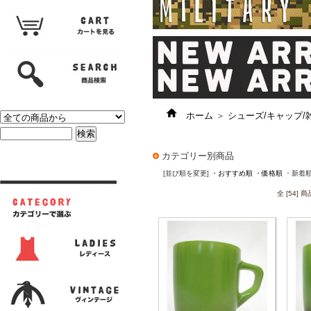
ホーム
＞
シューズ/キャップ/
カテゴリー別商品
[並び順を変更]
・おすすめ順
・価格順
・新着
全 [54]