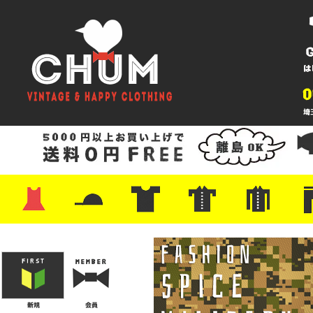
・ワンピース
・カットソー/スウェット
・ブラウス/シャツ
・スカート
・パンツ/ショーツ
・ジャケット/ニット
・Tシャツ
・ハット/スカーフ
・バッグ
・ブーツ/パンプス
・バッグ
・キャップ/ハット
・レザーシューズ/スニーカー
・ネクタイ
・マフラー
・アクセサリー
・ファイヤーキング
・雑貨/バンダナ
・プリントTシャツ
・バンド/ツアー
・キャラクター
・Nike/adidas/スポーツ
・チャンピオン
・サーフ/スケート
・ボーダー/総柄/無地
・フットボール/リンガー
・タンクトップ/NBA
・ポロシャツ
・半袖シャツ
・アロハ/サーフ/ボーリング
・ラルフ/ブランド
・無地/チェック/ストラ
・ワーク/ミリタリー/ウ
・ネル/ウール
・ショ
・アウ
・ジー
・Levi'
・ミリ
・コー
・コッ
・オー
・ジャ
ン
ン