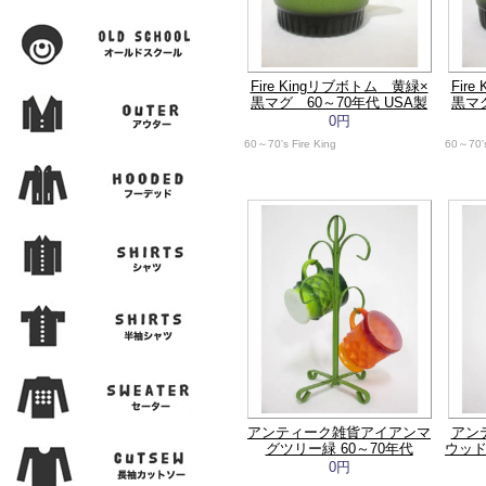
Fire Kingリブボトム 黄緑×
Fir
黒マグ 60～70年代 USA製
黒マグ
0円
60～70's Fire King
60～70's
アンティーク雑貨アイアンマ
アン
グツリー緑 60～70年代
ウッド
0円