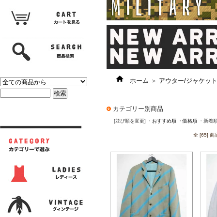
ホーム
＞
アウター/ジャケッ
カテゴリー別商品
[並び順を変更]
・おすすめ順
・価格順
・新着
全 [65]