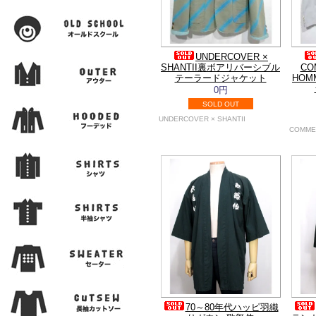
UNDERCOVER ×
SHANTII裏ボアリバーシブル
CO
テーラードジャケット
HO
0円
SOLD OUT
UNDERCOVER × SHANTII
COMME
70～80年代ハッピ羽織