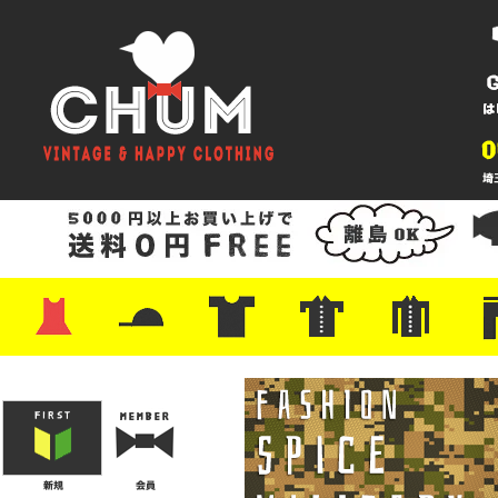
・ワンピース
・カットソー/スウェット
・ブラウス/シャツ
・スカート
・パンツ/ショーツ
・ジャケット/ニット
・Tシャツ
・ハット/スカーフ
・バッグ
・ブーツ/パンプス
・バッグ
・キャップ/ハット
・レザーシューズ/スニーカー
・ネクタイ
・マフラー
・アクセサリー
・ファイヤーキング
・雑貨/バンダナ
・プリントTシャツ
・バンド/ツアー
・キャラクター
・Nike/adidas/スポーツ
・チャンピオン
・サーフ/スケート
・ボーダー/総柄/無地
・フットボール/リンガー
・タンクトップ/NBA
・ポロシャツ
・半袖シャツ
・アロハ/サーフ/ボーリング
・ラルフ/ブランド
・無地/チェック/ストラ
・ワーク/ミリタリー/ウ
・ネル/ウール
・ショ
・アウ
・ジー
・Levi'
・ミリ
・コー
・コッ
・オー
・ジャ
ン
ン