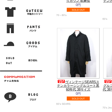
りガウン 歌舞伎
テン
0円
SOLD OUT
70～80's
60's
ヴィンテージSEARSス
テンカラーシングルコート黒
グル
60年代 38サイズ
代 3
0円
SOLD OUT
60's SEARS
70's Jn