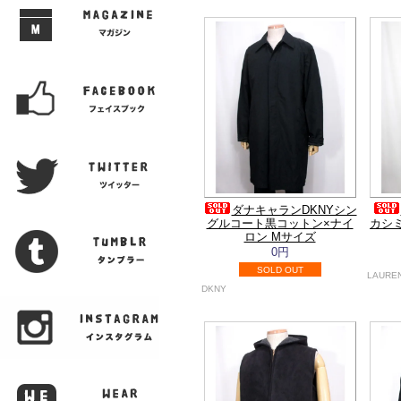
ダナキャランDKNYシン
グルコート黒コットン×ナイ
カシ
ロン Mサイズ
0円
SOLD OUT
LAUREN
DKNY