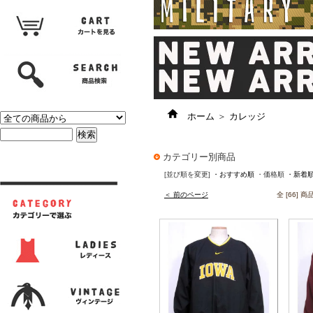
ホーム
＞
カレッジ
カテゴリー別商品
[並び順を変更]
・おすすめ順
・価格順
・新着
＜ 前のページ
全 [66] 