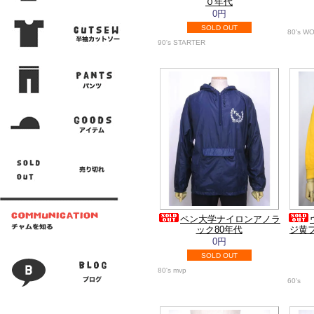
０年代
0円
SOLD OUT
80's W
90's STARTER
ペン大学ナイロンアノラ
ック80年代
ジ黄
0円
SOLD OUT
80's mvp
60's