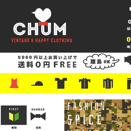
・ワンピース
・カットソー/スウェット
・ブラウス/シャツ
・スカート
・パンツ/ショーツ
・ジャケット/ニット
・Tシャツ
・ハット/スカーフ
・バッグ
・ブーツ/パンプス
・バッグ
・キャップ/ハット
・レザーシューズ/スニーカー
・ネクタイ
・マフラー
・アクセサリー
・ファイヤーキング
・雑貨/バンダナ
・プリントTシャツ
・バンド/ツアー
・キャラクター
・Nike/adidas/スポーツ
・チャンピオン
・サーフ/スケート
・ボーダー/総柄/無地
・フットボール/リンガー
・タンクトップ/NBA
・ポロシャツ
・半袖シャツ
・アロハ/サーフ/ボーリング
・ラルフ/ブランド
・無地/チェック/ストラ
・ワーク/ミリタリー/ウ
・ネル/ウール
・ショ
・アウ
・ジー
・Levi'
・ミリ
・コー
・コッ
・オー
・ジャ
ン
ン