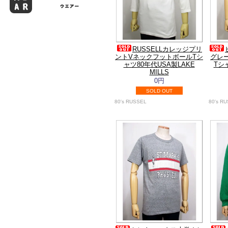
RUSSELLカレッジプリ
ントVネックフットボールTシ
グレ
ャツ80年代USA製LAKE
Tシ
MILLS
0円
SOLD OUT
80's RUSSEL
80's R