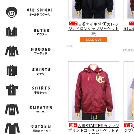
古着ナイキNIKEカレッ
ジナイロンシャツジャケット
STU
0円
SOLD OUT
NIKE
STUSS
古着STARTERカレッジ
プリントコーチジャケット９
ジプ