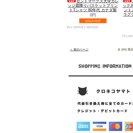
セントマークス大学カレ
ッジ霜降りバスケットプリン
ックJ
トTシャツ 80年代 カナダ製
ントス
ラグラ
0円
SOLD OUT
80's HARVEY WOODS
70's A
＜ 前のページ
全 [66] 