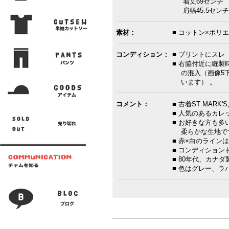
着丈69センチ 
肩幅45.5センチ
素材：
■ コットン×ポリエ
コンディション：
■ プリントにスレ
■ 右脇付近に縫製
の混入（画像5下
います） 。
コメント：
■ 古着ST MAR
■ 人気のあるカレ
■ お好きな方も
柔らかな生地で
■ 赤×白のライン
■ コンディション
■ 80年代、カナダ
■ 色はグレー、ラ