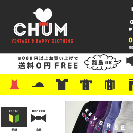
・ワンピース
・カットソー/スウェット
・ブラウス/シャツ
・スカート
・パンツ/ショーツ
・ジャケット/ニット
・Tシャツ
・ハット/スカーフ
・バッグ
・ブーツ/パンプス
・バッグ
・キャップ/ハット
・レザーシューズ/スニーカー
・ネクタイ
・マフラー
・アクセサリー
・ファイヤーキング
・雑貨/バンダナ
・プリントTシャツ
・バンド/ツアー
・キャラクター
・Nike/adidas/スポーツ
・チャンピオン
・サーフ/スケート
・ボーダー/総柄/無地
・フットボール/リンガー
・タンクトップ/NBA
・ポロシャツ
・半袖シャツ
・アロハ/サーフ/ボーリング
・ラルフ/ブランド
・無地/チェック/ストラ
・ワーク/ミリタリー/ウ
・ネル/ウール
・ショ
・アウ
・ジー
・Levi'
・ミリ
・コー
・コッ
・オー
・ジャ
ン
ン