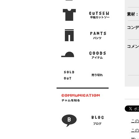
素材：
コンデ
コメン
この
この