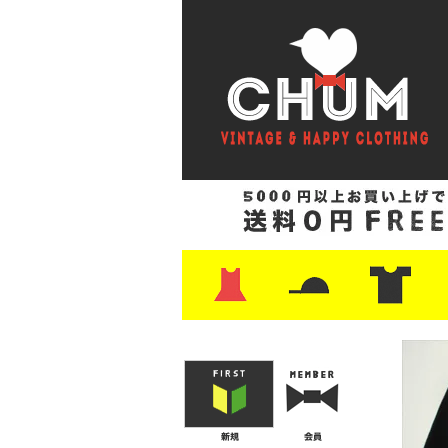
・ワンピース
・カットソー/スウェット
・ブラウス/シャツ
・スカート
・パンツ/ショーツ
・ジャケット/ニット
・Tシャツ
・ハット/スカーフ
・バッグ
・ブーツ/パンプス
・バッグ
・キャップ/ハット
・レザーシューズ/スニーカー
・ネクタイ
・マフラー
・アクセサリー
・ファイヤーキング
・雑貨/バンダナ
・プリントTシャツ
・バンド/ツアー
・キャラクター
・Nike/adidas/ス
・チャンピオン
・サーフ/スケート
・ボーダー/総柄/無
・フットボール/リ
・タンクトップ/NB
・
・
・