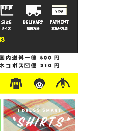
ットン
/フリース
ナイロン
/ワーク
ザー
レ