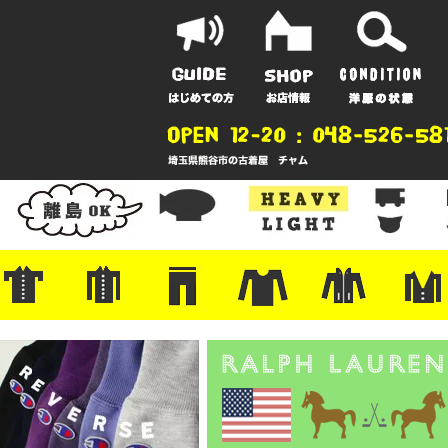
ポーツ
地
ンガー
A
ポロシャツ
半袖シャツ
アロハ/サーフ/ボーリング
・ラルフ/ブランド
・無地/チェック/ストライプ
・ワーク/ミリタリー/ウエスタ
・ネル/ウール
・ショートパンツ
・アウトドア/グラミチ
・ジーンズ/ペインター
・Levi's RED
・ミリタリー/ワーク
・コーデュロイ/スタプレ
・コットン/スラックス/チノ
・オーバーオール/つなぎ
・ジャージ/スウェット/ナイロ
・セントジェームス/ルミノア
・ロンT/サーマル/ラグビー
・プリント/半袖/スウェット
・チャンピオン/リバース
・パーカー
・デニム/コ
・アウトドア
・ジャージ/
・ミリタリー
・ウール/レ
・スーツ/ジ
ン
ン