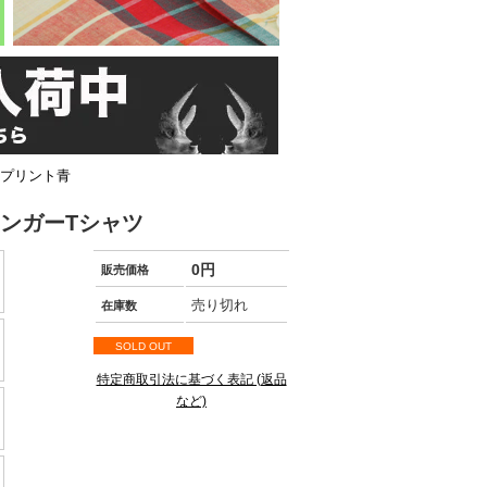
ープリント青
ンガーTシャツ
0円
販売価格
売り切れ
在庫数
SOLD OUT
特定商取引法に基づく表記 (返品
など)