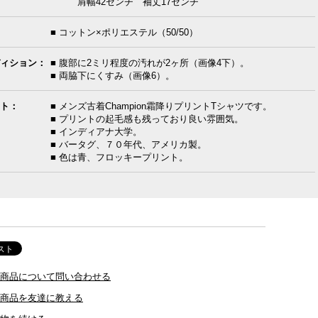
肩幅42センチ 袖丈17センチ
■ コットン×ポリエステル（50/50）
ィション：
■ 腹部に2ミリ程度の汚れが2ヶ所（画像4下）。
■ 両脇下にくすみ（画像6）。
ト：
■ メンズ古着Champion霜降りプリントTシャツです。
■ プリントの起毛感も残っており良い雰囲気。
■ インディアナ大学。
■ バータグ、７０年代、アメリカ製。
■ 色は青、フロッキープリント。
商品について問い合わせる
商品を友達に教える