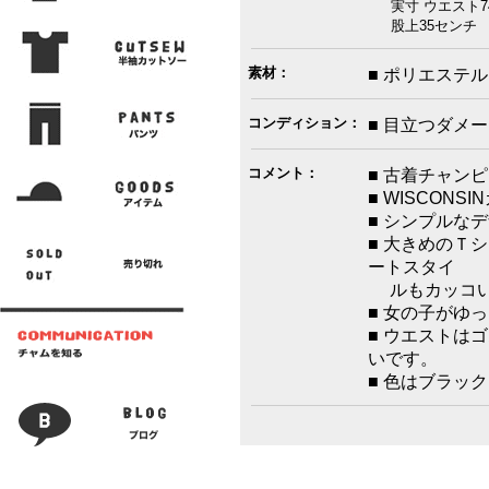
実寸 ウエスト74
股上35センチ 腿
素材：
■ ポリエステル
コンディション：
■ 目立つダメ
コメント：
■ 古着チャン
■ WISCON
■ シンプルな
■ 大きめのＴ
ートスタイ
ルもカッコい
■ 女の子がゆ
■ ウエストは
いです。
■ 色はブラッ