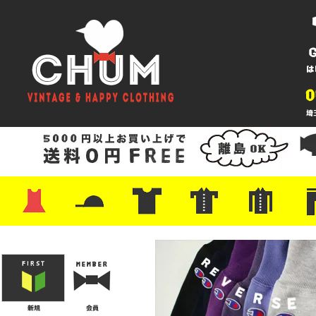
・ワンピース
・カットソー/スウェット
・ブラウス/シャツ
・スカート
・パンツ/ショーツ
・ジャケット/ニット
・Tシャツ
・ハット/スカーフ
・バッグ
・ブーツ/パンプス
・バッグ
・キャップ/ハット
・レザーシューズ/スニーカー
・ネクタイ
・マフラー
・アクセサリー
・ファイヤーキング
・雑貨/バンダナ
・プリントTシャツ
・バンド/ツアー
・キャラクター
・Nike/adidas/スポーツ
・チャンピオン
・サーフ/スケート
・ボーダー/総柄/無地
・フットボール/リンガー
・タンクトップ/NBA
・ポロシャツ
・半袖シャツ
・アロハ/サーフ/ボーリング
・ラルフ/ブランド
・無地/チェック/ストラ
・ワーク/ミリタリー/ウ
・ネル/ウール
・ショ
・アウ
・ジー
・Levi'
・ミリ
・コー
・コッ
・オー
・ジャ
ン
ン