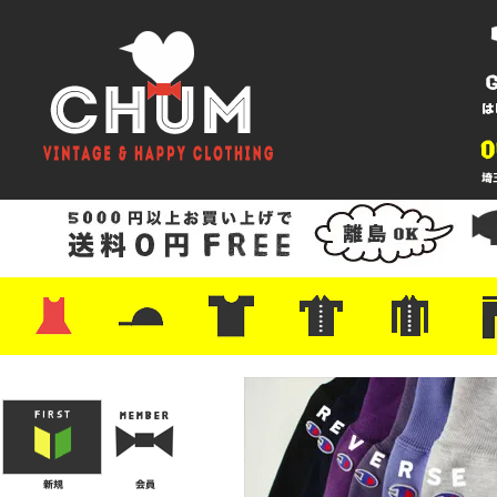
・ワンピース
・カットソー/スウェット
・ブラウス/シャツ
・スカート
・パンツ/ショーツ
・ジャケット/ニット
・Tシャツ
・ハット/スカーフ
・バッグ
・ブーツ/パンプス
・バッグ
・キャップ/ハット
・レザーシューズ/スニーカー
・ネクタイ
・マフラー
・アクセサリー
・ファイヤーキング
・雑貨/バンダナ
・プリントTシャツ
・バンド/ツアー
・キャラクター
・Nike/adidas/スポーツ
・チャンピオン
・サーフ/スケート
・ボーダー/総柄/無地
・フットボール/リンガー
・タンクトップ/NBA
・ポロシャツ
・半袖シャツ
・アロハ/サーフ/ボーリング
・ラルフ/ブランド
・無地/チェック/ストラ
・ワーク/ミリタリー/ウ
・ネル/ウール
・ショ
・アウ
・ジー
・Levi'
・ミリ
・コー
・コッ
・オー
・ジャ
ン
ン