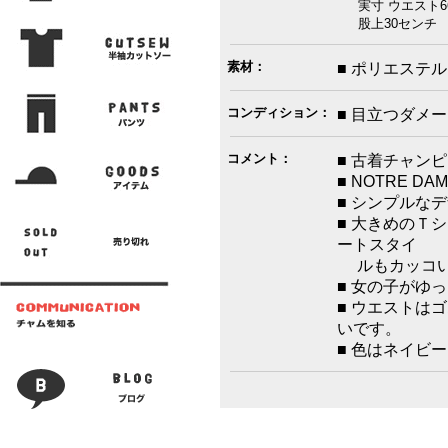
実寸 ウエスト66
股上30センチ 
素材：
■ ポリエステル
コンディション：
■ 目立つダメ
コメント：
■ 古着チャン
■ NOTRE 
■ シンプルな
■ 大きめのＴ
ートスタイ
ルもカッコい
■ 女の子がゆ
■ ウエストは
いです。
■ 色はネイビ