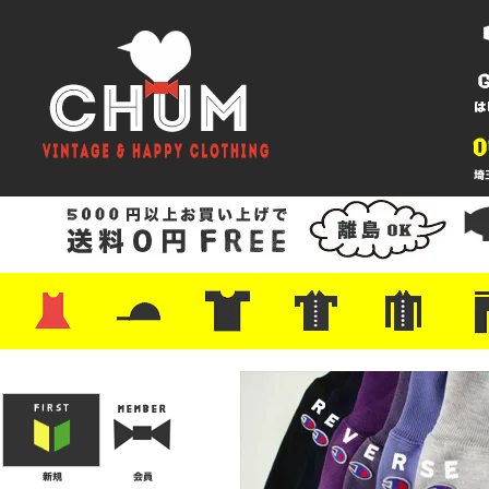
・ワンピース
・カットソー/スウェット
・ブラウス/シャツ
・スカート
・パンツ/ショーツ
・ジャケット/ニット
・Tシャツ
・ハット/スカーフ
・バッグ
・ブーツ/パンプス
・バッグ
・キャップ/ハット
・レザーシューズ/スニーカー
・ネクタイ
・マフラー
・アクセサリー
・ファイヤーキング
・雑貨/バンダナ
・プリントTシャツ
・バンド/ツアー
・キャラクター
・Nike/adidas/スポーツ
・チャンピオン
・サーフ/スケート
・ボーダー/総柄/無地
・フットボール/リンガー
・タンクトップ/NBA
・ポロシャツ
・半袖シャツ
・アロハ/サーフ/ボーリング
・ラルフ/ブランド
・無地/チェック/ストラ
・ワーク/ミリタリー/ウ
・ネル/ウール
・ショ
・アウ
・ジー
・Levi'
・ミリ
・コー
・コッ
・オー
・ジャ
ン
ン