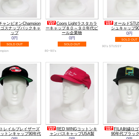
チャンピオンChampion
Coors Lightラスタカラ
オールドSTU
ロゴスナップバックキャ
ーキャップ８０～９０年代ビ
シュキャップ9
ップ
ール企業物
0円
0円
0円
SOLD OUT
SOLD OUT
SOLD OUT
90's STUSSY
ampion
80~90's
トレイルブレイザーズ
RED WINGコットンキ
FILA刺繍ロ
コットンキャップ90年代
ャンバスキャップUSA製
90年代ブラッ
0円
0円
0円