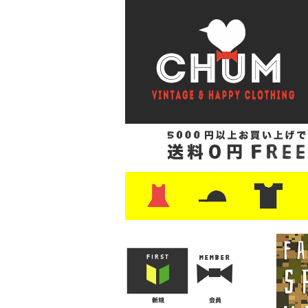
・ワンピース
・カットソー/スウェット
・ブラウス/シャツ
・スカート
・パンツ/ショーツ
・ジャケット/ニット
・Tシャツ
・ハット/スカーフ
・バッグ
・ブーツ/パンプス
・バッグ
・キャップ/ハット
・レザーシューズ/スニーカー
・ネクタイ
・マフラー
・アクセサリー
・ファイヤーキング
・雑貨/バンダナ
・プリントTシャツ
・バンド/ツアー
・キャラクター
・Nike/adidas/ス
・チャンピオン
・サーフ/スケート
・ボーダー/総柄/無
・フットボール/リ
・タンクトップ/NB
・
・
・