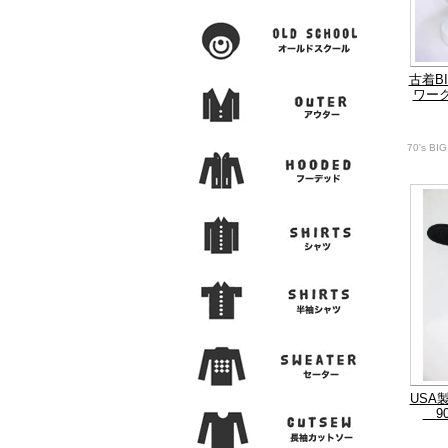
古着B
ワー
70's BI
USA
9