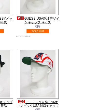
SSYメッ
GUESS USA刺繍デザイ
0年代
ンキャップ キッズ
0円
SOLD OUT
90's GUESS
ゴキャップ
アトランタ五輪1996オ
ク新品
リンピックUSA刺繍キャップ
0円