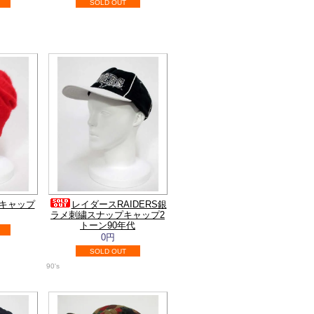
SOLD OUT
キャップ
レイダースRAIDERS銀
ラメ刺繍スナップキャップ2
トーン90年代
0円
SOLD OUT
90's