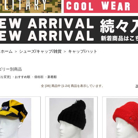
ホーム
＞
シューズ/キャップ/雑貨
＞
キャップ/ハット
ゴリー別商品
順を変更]
・おすすめ順
・価格順
・新着順
全 [36] 商品中 [1-24] 商品を表示しています。