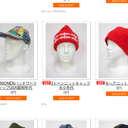
SOLD OUT
SOLD OUT
50's key IMPERIAL
BRONERパッチワーク
2トーンニットキャップ
モへアニット
ャップUSA製90年代
８０年代
0円
0円
0円
SOLD OUT
SOLD OUT
SOLD OUT
RONER
80's