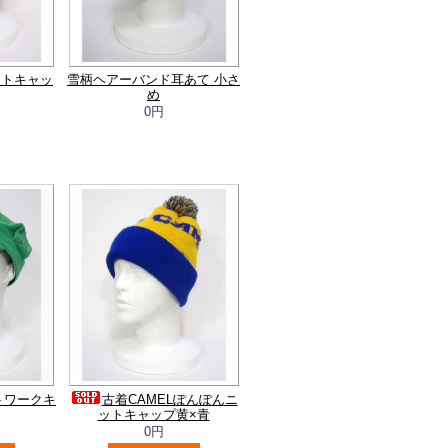
ットキャッ
雪柄ヘアーバンド耳あて 小さ
め
0円
トワークキ
古着CAMELぽんぽんニ
ットキャップ黄×青
0円