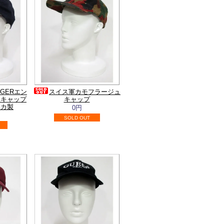
FIGERエン
スイス軍カモフラージュ
クキャップ
キャップ
リカ製
0円
SOLD OUT