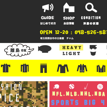
ポーツ
地
ンガー
A
ポロシャツ
半袖シャツ
アロハ/サーフ/ボーリング
・ラルフ/ブランド
・無地/チェック/ストライプ
・ワーク/ミリタリー/ウエスタ
・ネル/ウール
・ショートパンツ
・アウトドア/グラミチ
・ジーンズ/ペインター
・Levi's RED
・ミリタリー/ワーク
・コーデュロイ/スタプレ
・コットン/スラックス/チノ
・オーバーオール/つなぎ
・ジャージ/スウェット/ナイロ
・セントジェームス/ルミノア
・ロンT/サーマル/ラグビー
・プリント/半袖/スウェット
・チャンピオン/リバース
・パーカー
・デニム/コ
・アウトドア
・ジャージ/
・ミリタリー
・ウール/レ
・スーツ/ジ
ン
ン