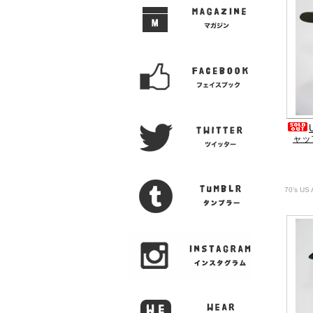
ャップ
70's US