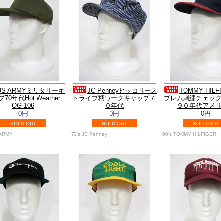
US ARMYミリタリーキ
JC Penneyヒッコリース
TOMMY HIL
70年代Hot Weather
トライプ柄ワークキャップ７
ブレム刺繍チェッ
OG-106
０年代
９０年代アメ
0円
0円
0円
SOLD OUT
SOLD OUT
SOLD OUT
 ARMY
70's JC Penney
90's TOMMY HILFIGER