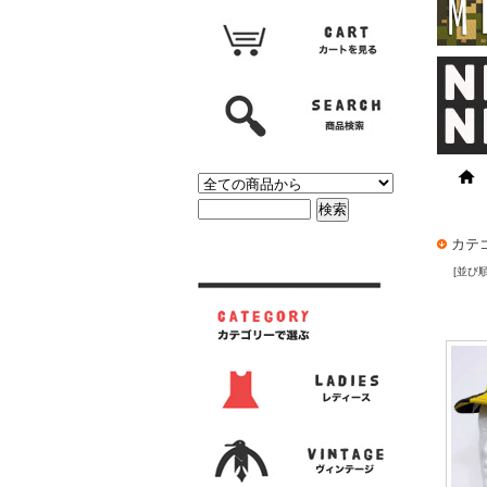
カテ
[並び