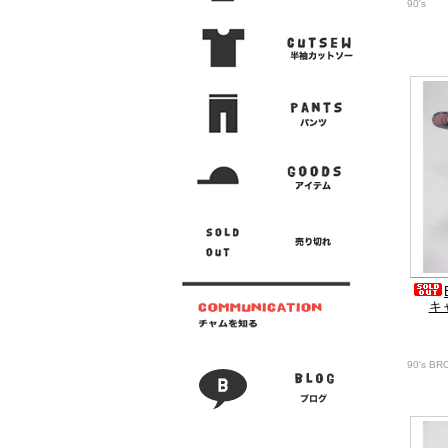
90's
キ
90's B