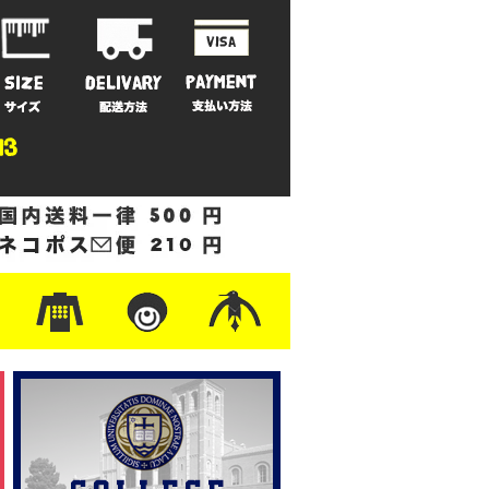
ットン
/フリース
ナイロン
/ワーク
ザー
レ