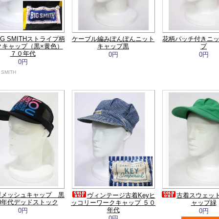
IG SMITHストライプ柄
ケーブル編みぽんぽんニット
花柄パッチ付きニ
クキャップ（黒×黄色）
キャップ黒
プ
７０年代
0円
0円
0円
G SMITH
製メッシュキャップ 黒
ヴィンテージ古着Keyヒ
古着スウェッ
0年代デッドストック
ッコリーワークキャップ ５０
ャップ緑
年代
0円
0円
0円