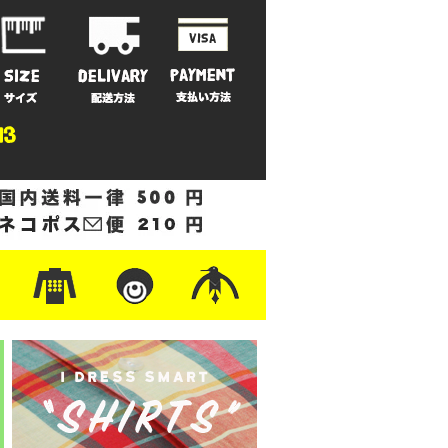
ットン
/フリース
ナイロン
/ワーク
ザー
レ