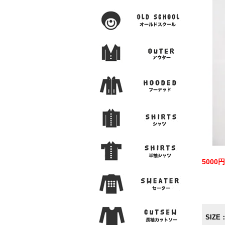
500
SIZE