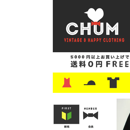
・ワンピース
・カットソー/スウェット
・ブラウス/シャツ
・スカート
・パンツ/ショーツ
・ジャケット/ニット
・Tシャツ
・ハット/スカーフ
・バッグ
・ブーツ/パンプス
・バッグ
・キャップ/ハット
・レザーシューズ/スニーカー
・ネクタイ
・マフラー
・アクセサリー
・ファイヤーキング
・雑貨/バンダナ
・プリントTシャツ
・バンド/ツアー
・キャラクター
・Nike/adidas/ス
・チャンピオン
・サーフ/スケート
・ボーダー/総柄/無
・フットボール/リ
・タンクトップ/NB
・
・
・