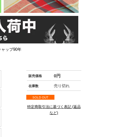
キャップ90年
0円
販売価格
売り切れ
在庫数
SOLD OUT
特定商取引法に基づく表記 (返品
など)