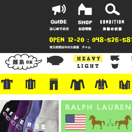
ポーツ
地
ンガー
A
ポロシャツ
半袖シャツ
アロハ/サーフ/ボーリング
・ラルフ/ブランド
・無地/チェック/ストライプ
・ワーク/ミリタリー/ウエスタ
・ネル/ウール
・ショートパンツ
・アウトドア/グラミチ
・ジーンズ/ペインター
・Levi's RED
・ミリタリー/ワーク
・コーデュロイ/スタプレ
・コットン/スラックス/チノ
・オーバーオール/つなぎ
・ジャージ/スウェット/ナイロ
・セントジェームス/ルミノア
・ロンT/サーマル/ラグビー
・プリント/半袖/スウェット
・チャンピオン/リバース
・パーカー
・デニム/コ
・アウトドア
・ジャージ/
・ミリタリー
・ウール/レ
・スーツ/ジ
ン
ン