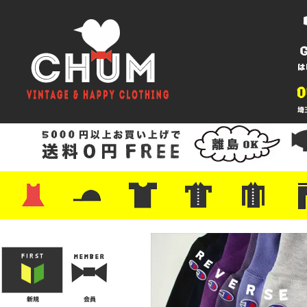
・ワンピース
・カットソー/スウェット
・ブラウス/シャツ
・スカート
・パンツ/ショーツ
・ジャケット/ニット
・Tシャツ
・ハット/スカーフ
・バッグ
・ブーツ/パンプス
・バッグ
・キャップ/ハット
・レザーシューズ/スニーカー
・ネクタイ
・マフラー
・アクセサリー
・ファイヤーキング
・雑貨/バンダナ
・プリントTシャツ
・バンド/ツアー
・キャラクター
・Nike/adidas/スポーツ
・チャンピオン
・サーフ/スケート
・ボーダー/総柄/無地
・フットボール/リンガー
・タンクトップ/NBA
・ポロシャツ
・半袖シャツ
・アロハ/サーフ/ボーリング
・ラルフ/ブランド
・無地/チェック/ストラ
・ワーク/ミリタリー/ウ
・ネル/ウール
・ショ
・アウ
・ジー
・Levi'
・ミリ
・コー
・コッ
・オー
・ジャ
ン
ン