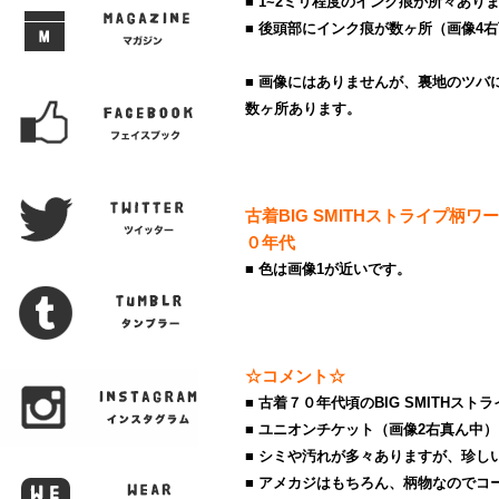
■ 1~2ミリ程度のインク痕が所々あり
■ 後頭部にインク痕が数ヶ所（画像4
■ 画像にはありませんが、裏地のツバ
数ヶ所あります。
古着BIG SMITHストライプ柄
０年代
■ 色は画像1が近いです。
☆コメント☆
■ 古着７０年代頃のBIG SMITHス
■ ユニオンチケット（画像2右真ん中
■ シミや汚れが多々ありますが、珍し
■ アメカジはもちろん、柄物なのでコ