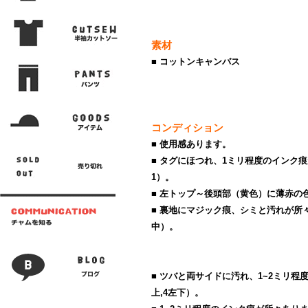
素材
■ コットンキャンバス
コンディション
■ 使用感あります。
■ タグにほつれ、1ミリ程度のインク
1）。
■ 左トップ～後頭部（黄色）に薄赤の
■ 裏地にマジック痕、シミと汚れが所々
中）。
■ ツバと両サイドに汚れ、1~2ミリ程
上,4左下）。