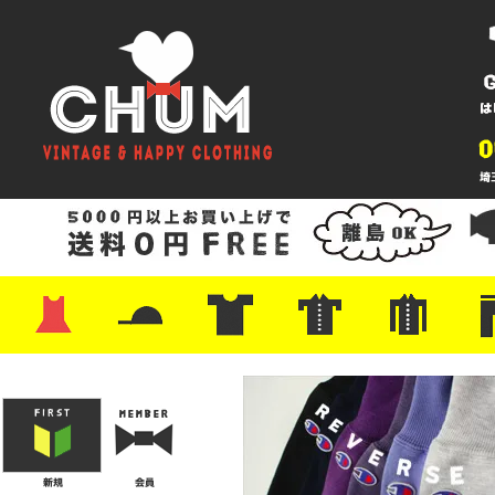
・ワンピース
・カットソー/スウェット
・ブラウス/シャツ
・スカート
・パンツ/ショーツ
・ジャケット/ニット
・Tシャツ
・ハット/スカーフ
・バッグ
・ブーツ/パンプス
・バッグ
・キャップ/ハット
・レザーシューズ/スニーカー
・ネクタイ
・マフラー
・アクセサリー
・ファイヤーキング
・雑貨/バンダナ
・プリントTシャツ
・バンド/ツアー
・キャラクター
・Nike/adidas/スポーツ
・チャンピオン
・サーフ/スケート
・ボーダー/総柄/無地
・フットボール/リンガー
・タンクトップ/NBA
・ポロシャツ
・半袖シャツ
・アロハ/サーフ/ボーリング
・ラルフ/ブランド
・無地/チェック/ストラ
・ワーク/ミリタリー/ウ
・ネル/ウール
・ショ
・アウ
・ジー
・Levi'
・ミリ
・コー
・コッ
・オー
・ジャ
ン
ン