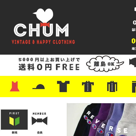
・ワンピース
・カットソー/スウェット
・ブラウス/シャツ
・スカート
・パンツ/ショーツ
・ジャケット/ニット
・Tシャツ
・ハット/スカーフ
・バッグ
・ブーツ/パンプス
・バッグ
・キャップ/ハット
・レザーシューズ/スニーカー
・ネクタイ
・マフラー
・アクセサリー
・ファイヤーキング
・雑貨/バンダナ
・プリントTシャツ
・バンド/ツアー
・キャラクター
・Nike/adidas/スポーツ
・チャンピオン
・サーフ/スケート
・ボーダー/総柄/無地
・フットボール/リンガー
・タンクトップ/NBA
・ポロシャツ
・半袖シャツ
・アロハ/サーフ/ボーリング
・ラルフ/ブランド
・無地/チェック/ストラ
・ワーク/ミリタリー/ウ
・ネル/ウール
・ショ
・アウ
・ジー
・Levi'
・ミリ
・コー
・コッ
・オー
・ジャ
ン
ン