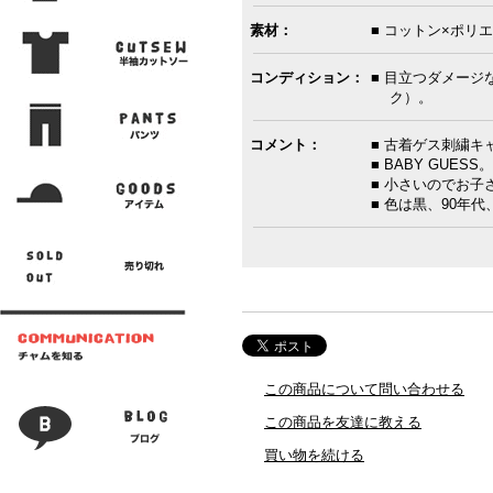
素材：
■ コットン×ポリ
コンディション：
■ 目立つダメー
ク）。
コメント：
■ 古着ゲス刺繍キ
■ BABY GUESS。
■ 小さいのでお子
■ 色は黒、90年
この商品について問い合わせる
この商品を友達に教える
買い物を続ける