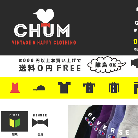
・ワンピース
・カットソー/スウェット
・ブラウス/シャツ
・スカート
・パンツ/ショーツ
・ジャケット/ニット
・Tシャツ
・ハット/スカーフ
・バッグ
・ブーツ/パンプス
・バッグ
・キャップ/ハット
・レザーシューズ/スニーカー
・ネクタイ
・マフラー
・アクセサリー
・ファイヤーキング
・雑貨/バンダナ
・プリントTシャツ
・バンド/ツアー
・キャラクター
・Nike/adidas/スポーツ
・チャンピオン
・サーフ/スケート
・ボーダー/総柄/無地
・フットボール/リンガー
・タンクトップ/NBA
・ポロシャツ
・半袖シャツ
・アロハ/サーフ/ボーリング
・ラルフ/ブランド
・無地/チェック/ストラ
・ワーク/ミリタリー/ウ
・ネル/ウール
・ショ
・アウ
・ジー
・Levi'
・ミリ
・コー
・コッ
・オー
・ジャ
ン
ン