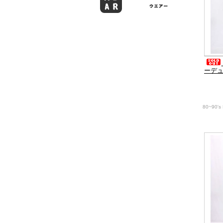
ーデ
80~90's 