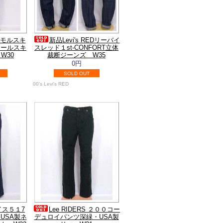
軍モルスキ
新品Levi's REDリーバイ
モールスキ
スレッド１st-CONFORT立体
W30
裁断ジーンズ W35
0円
SOLD OUT
00's Levi's RED
バイス５１7
Lee RIDERS ２００コー
USA製ネ
デュロイパンツ深緑・USA製