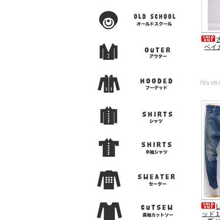
ベイ
70's US
ッド１