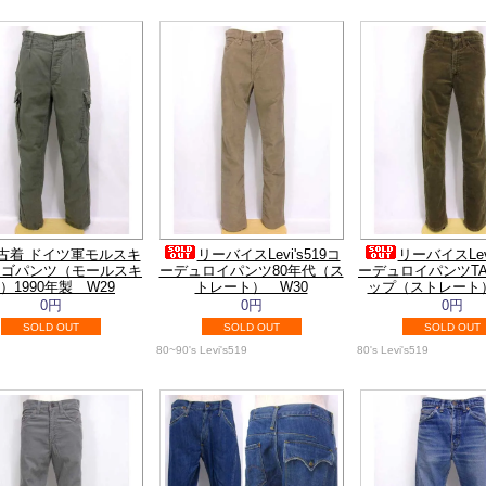
古着 ドイツ軍モルスキ
リーバイスLevi's519コ
リーバイスLevi
ーゴパンツ（モールスキ
ーデュロイパンツ80年代（ス
ーデュロイパンツTA
）1990年製 W29
トレート） W30
ップ（ストレート）
0円
0円
0円
SOLD OUT
SOLD OUT
SOLD OUT
80~90's Levi's519
80's Levi's519