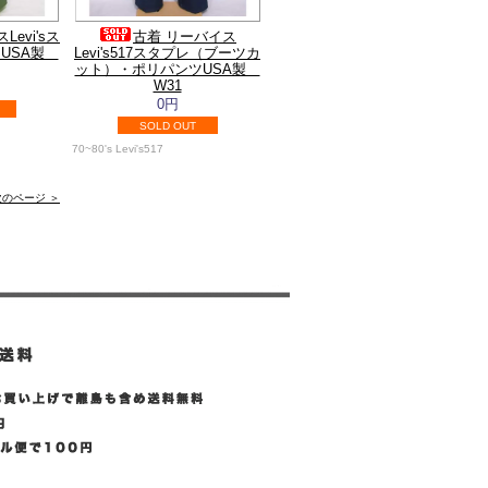
evi'sス
古着 リーバイス
ツUSA製
Levi's517スタプレ（ブーツカ
ット）・ポリパンツUSA製
W31
0円
SOLD OUT
70~80's Levi's517
次のページ ＞