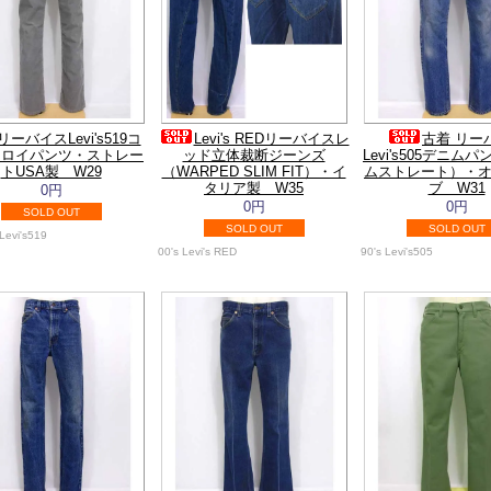
リーバイスLevi's519コ
Levi's REDリーバイスレ
古着 リー
ュロイパンツ・ストレー
ッド立体裁断ジーンズ
Levi's505デニム
トUSA製 W29
（WARPED SLIM FIT）・イ
ムストレート）・
タリア製 W35
ブ W31
0円
0円
0円
SOLD OUT
SOLD OUT
SOLD OUT
Levi's519
00's Levi's RED
90's Levi's505