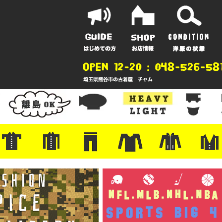
ポーツ
地
ンガー
A
ポロシャツ
半袖シャツ
アロハ/サーフ/ボーリング
・ラルフ/ブランド
・無地/チェック/ストライプ
・ワーク/ミリタリー/ウエスタ
・ネル/ウール
・ショートパンツ
・アウトドア/グラミチ
・ジーンズ/ペインター
・Levi's RED
・ミリタリー/ワーク
・コーデュロイ/スタプレ
・コットン/スラックス/チノ
・オーバーオール/つなぎ
・ジャージ/スウェット/ナイロ
・セントジェームス/ルミノア
・ロンT/サーマル/ラグビー
・プリント/半袖/スウェット
・チャンピオン/リバース
・パーカー
・デニム/コ
・アウトドア
・ジャージ/
・ミリタリー
・ウール/レ
・スーツ/ジ
ン
ン