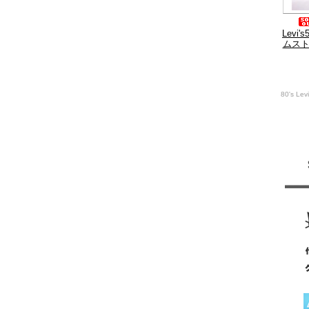
Levi
ムスト
80's Lev