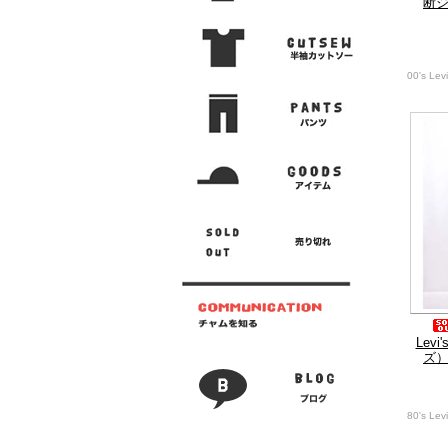
断
00's Lev
Lev
ズ）
80's Lev