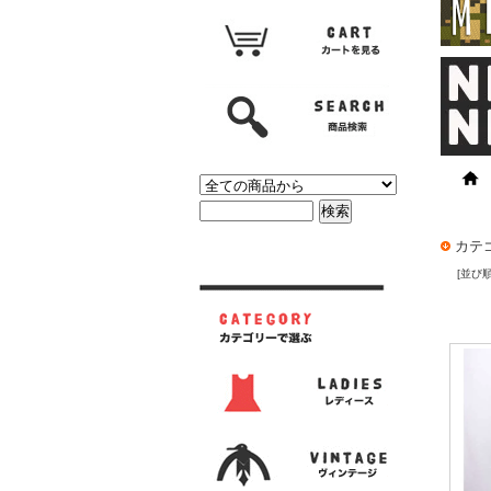
カテ
[並び