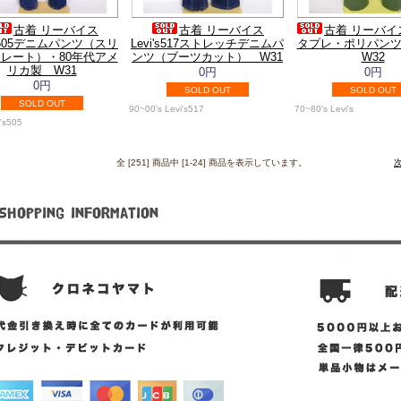
古着 リーバイス
古着 リーバイス
古着 リーバイスL
's505デニムパンツ（スリ
Levi's517ストレッチデニムパ
タプレ・ポリパン
レート）・80年代アメ
ンツ（ブーツカット） W31
W32
リカ製 W31
0円
0円
0円
SOLD OUT
SOLD OUT
SOLD OUT
90~00's Levi's517
70~80's Levi's
i's505
全 [251] 商品中 [1-24] 商品を表示しています。