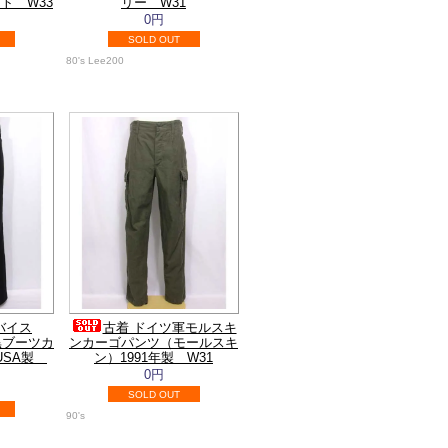
ト W33
リー W31
0円
SOLD OUT
80's Lee200
バイス
古着 ドイツ軍モルスキ
レ黒ブーツカ
ンカーゴパンツ（モールスキ
USA製
ン）1991年製 W31
0円
SOLD OUT
90's