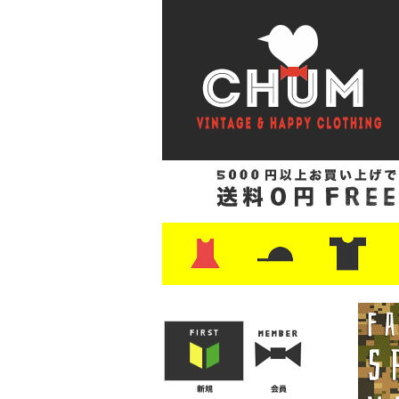
・ワンピース
・カットソー/スウェット
・ブラウス/シャツ
・スカート
・パンツ/ショーツ
・ジャケット/ニット
・Tシャツ
・ハット/スカーフ
・バッグ
・ブーツ/パンプス
・バッグ
・キャップ/ハット
・レザーシューズ/スニーカー
・ネクタイ
・マフラー
・アクセサリー
・ファイヤーキング
・雑貨/バンダナ
・プリントTシャツ
・バンド/ツアー
・キャラクター
・Nike/adidas/ス
・チャンピオン
・サーフ/スケート
・ボーダー/総柄/無
・フットボール/リ
・タンクトップ/NB
・
・
・