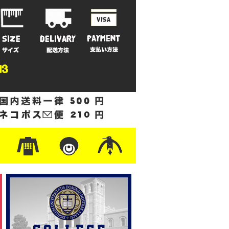
ットン
/フリース
ナイロン
/ワーク
ザー
レ