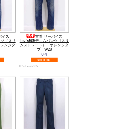
バイス
古着 リーバイス
パンツ（スリ
Levi's505デニムパンツ（スリ
オレンジタ
ムストレート）・オレンジタ
ブ W28
0円
SOLD OUT
90's Levi's505