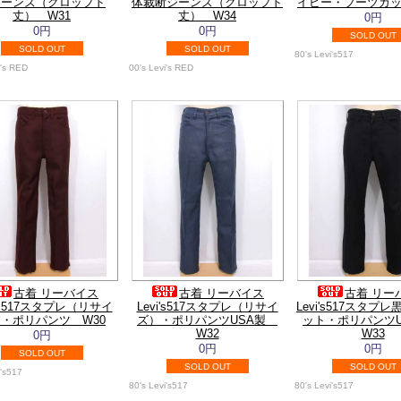
ジーンズ（クロップド
体裁断ジーンズ（クロップド
イビー・ブーツカッ
丈） W31
丈） W34
0円
0円
0円
SOLD OUT
SOLD OUT
SOLD OUT
80's Levi's517
i's RED
00's Levi's RED
古着 リーバイス
古着 リーバイス
古着 リー
i's517スタプレ（リサイ
Levi's517スタプレ（リサイ
Levi's517スタプ
・ポリパンツ W30
ズ）・ポリパンツUSA製
ット・ポリパンツ
W32
W33
0円
0円
0円
SOLD OUT
SOLD OUT
SOLD OUT
i's517
80's Levi's517
80's Levi's517