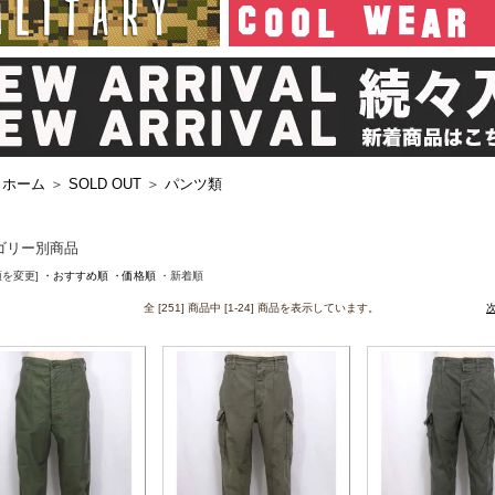
ホーム
＞
SOLD OUT
＞
パンツ類
ゴリー別商品
順を変更]
・おすすめ順
・価格順
・新着順
全 [251] 商品中 [1-24] 商品を表示しています。