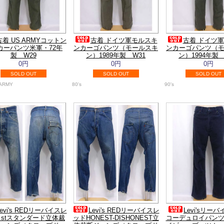
古着 US ARMYコットン
古着 ドイツ軍モルスキ
古着 ドイツ
カーパンツ米軍・72年
ンカーゴパンツ（モールスキ
ンカーゴパンツ（
製 W29
ン）1989年製 W31
ン）1994年製 
0円
0円
0円
SOLD OUT
SOLD OUT
SOLD OUT
 ARMY
80's
90's
Levi's REDリーバイスレ
Levi's REDリーバイスレ
Levi'sリー
stスタンダード立体裁
ッドHONEST-DISHONEST立
コーデュロイパンツ