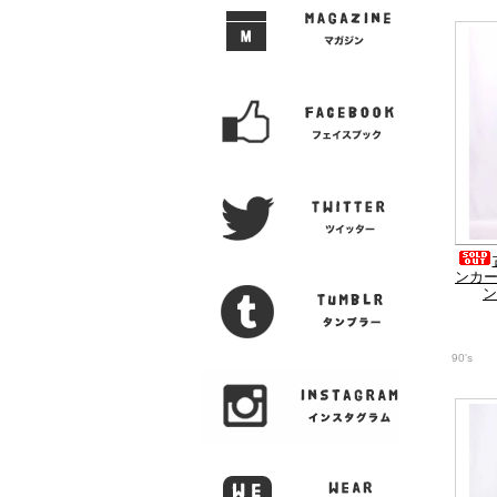
ンカ
ン
90's