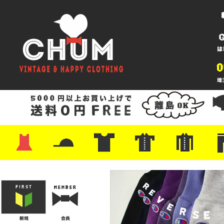
・ワンピース
・カットソー/スウェット
・ブラウス/シャツ
・スカート
・パンツ/ショーツ
・ジャケット/ニット
・Tシャツ
・ハット/スカーフ
・バッグ
・ブーツ/パンプス
・バッグ
・キャップ/ハット
・レザーシューズ/スニーカー
・ネクタイ
・マフラー
・アクセサリー
・ファイヤーキング
・雑貨/バンダナ
・プリントTシャツ
・バンド/ツアー
・キャラクター
・Nike/adidas/スポーツ
・チャンピオン
・サーフ/スケート
・ボーダー/総柄/無地
・フットボール/リンガー
・タンクトップ/NBA
・ポロシャツ
・半袖シャツ
・アロハ/サーフ/ボーリング
・ラルフ/ブランド
・無地/チェック/ストラ
・ワーク/ミリタリー/ウ
・ネル/ウール
・ショ
・アウ
・ジー
・Levi'
・ミリ
・コー
・コッ
・オー
・ジャ
ン
ン