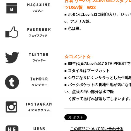
古着 リーバイスLevi's517ス
ツUSA製 W33
■ ボタンはLevi'sロゴ刻印入り、ジッ
e、アメリカ製。
■ 色は黒。
☆コメント☆
■ 80年代頃のLevi's517 STA-PREST
■ スタイルはブーツカット
■ シワになりにくいサラッとした生地
■ バックポケットの裏地生地が気にな
い、点状の白い部分は水で軽
く擦ってあげれば落ちてしまいます
この商品について問い合わせる