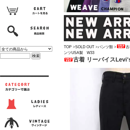
TOP
>
SOLD OUT
>
パンツ類
>
古
ンツUSA製 W33
古着 リーバイスLev