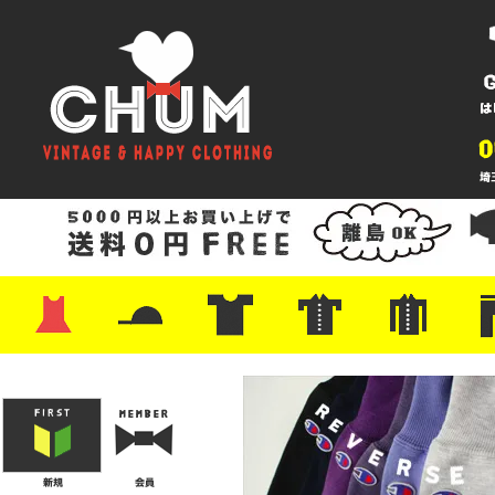
・ワンピース
・カットソー/スウェット
・ブラウス/シャツ
・スカート
・パンツ/ショーツ
・ジャケット/ニット
・Tシャツ
・ハット/スカーフ
・バッグ
・ブーツ/パンプス
・バッグ
・キャップ/ハット
・レザーシューズ/スニーカー
・ネクタイ
・マフラー
・アクセサリー
・ファイヤーキング
・雑貨/バンダナ
・プリントTシャツ
・バンド/ツアー
・キャラクター
・Nike/adidas/スポーツ
・チャンピオン
・サーフ/スケート
・ボーダー/総柄/無地
・フットボール/リンガー
・タンクトップ/NBA
・ポロシャツ
・半袖シャツ
・アロハ/サーフ/ボーリング
・ラルフ/ブランド
・無地/チェック/ストラ
・ワーク/ミリタリー/ウ
・ネル/ウール
・ショ
・アウ
・ジー
・Levi'
・ミリ
・コー
・コッ
・オー
・ジャ
ン
ン