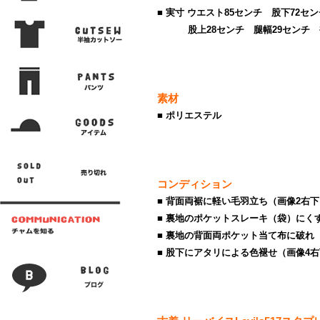
■ 実寸 ウエスト85センチ 股下72セ
股上28センチ 腿幅29センチ 裾
素材
■ ポリエステル
コンディション
■ 背面両裾に軽い毛羽立ち（画像2右
■ 裏地のポケットスレーキ（袋）にく
■ 裏地の背面両ポケット当て布に破れ
■ 股下にアタリによる色褪せ（画像4