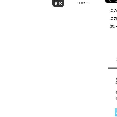
この
この
買い