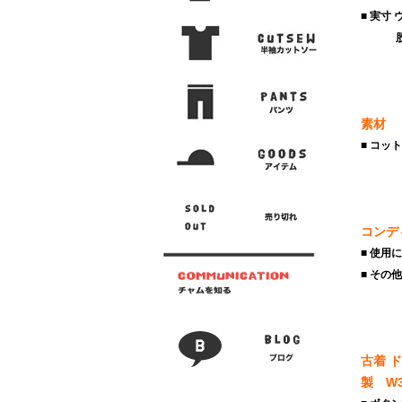
■ 実寸
股上3
素材
■ コッ
コンデ
■ 使用
■ その
古着 
製 W3