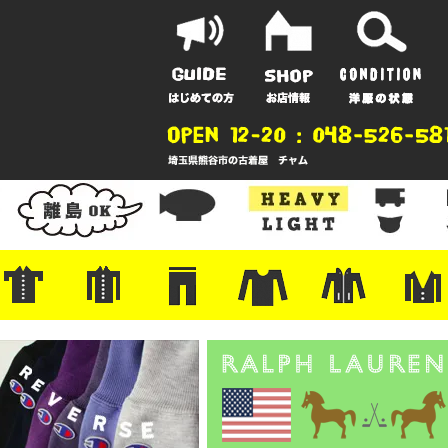
ポーツ
地
ンガー
A
ポロシャツ
半袖シャツ
アロハ/サーフ/ボーリング
・ラルフ/ブランド
・無地/チェック/ストライプ
・ワーク/ミリタリー/ウエスタ
・ネル/ウール
・ショートパンツ
・アウトドア/グラミチ
・ジーンズ/ペインター
・Levi's RED
・ミリタリー/ワーク
・コーデュロイ/スタプレ
・コットン/スラックス/チノ
・オーバーオール/つなぎ
・ジャージ/スウェット/ナイロ
・セントジェームス/ルミノア
・ロンT/サーマル/ラグビー
・プリント/半袖/スウェット
・チャンピオン/リバース
・パーカー
・デニム/コ
・アウトドア
・ジャージ/
・ミリタリー
・ウール/レ
・スーツ/ジ
ン
ン