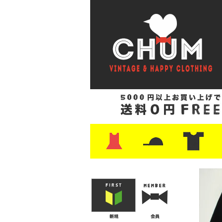
・ワンピース
・カットソー/スウェット
・ブラウス/シャツ
・スカート
・パンツ/ショーツ
・ジャケット/ニット
・Tシャツ
・ハット/スカーフ
・バッグ
・ブーツ/パンプス
・バッグ
・キャップ/ハット
・レザーシューズ/スニーカー
・ネクタイ
・マフラー
・アクセサリー
・ファイヤーキング
・雑貨/バンダナ
・プリントTシャツ
・バンド/ツアー
・キャラクター
・Nike/adidas/ス
・チャンピオン
・サーフ/スケート
・ボーダー/総柄/無
・フットボール/リ
・タンクトップ/NB
・
・
・