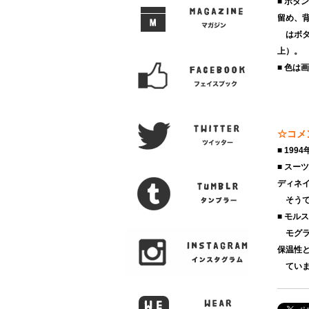
■ ボ
留め、
はボタ
上）。
■ 色は
☆コメ
■ 199
■ ス
ディネ
そうで
■ モ
モグラ
保温性
ていま