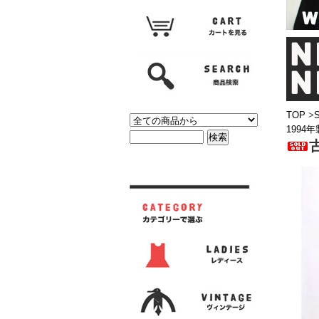
TOP
>
1994