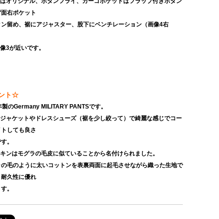
タンはオリジナル、ボタンフライ、カーゴポケットはフラップ付きボタン
背面右ポケット
ン留め、裾にアジャスター、股下にベンチレーション（画像4右
画像3が近いです。
ント☆
4年製のGermany MILITARY PANTSです。
ーツジャケットやドレスシューズ（裾を少し絞って）で綺麗な感じでコー
イトしても良さ
す。
ルスキンはモグラの毛皮に似ていることから名付けられました。
の毛のように太いコットンを表裏両面に起毛させながら織った生地で
と耐久性に優れ
す。