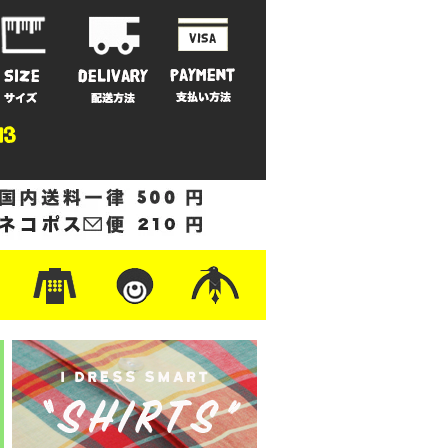
ットン
/フリース
ナイロン
/ワーク
ザー
レ