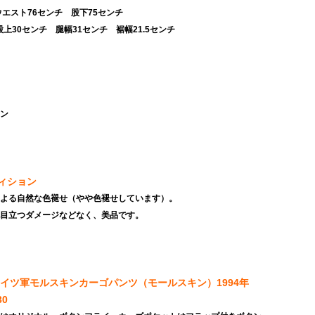
 ウエスト76センチ 股下75センチ
0センチ 腿幅31センチ 裾幅21.5センチ
トン
ィション
による自然な色褪せ（やや色褪せしています）。
他目立つダメージなどなく、美品です。
ドイツ軍モルスキンカーゴパンツ（モールスキン）1994年
0