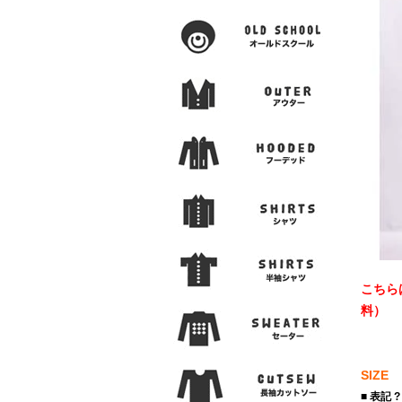
こちら
料）
SIZE
■ 表記 ?