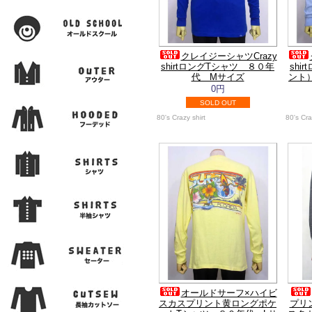
クレイジーシャツCrazy
shirtロングTシャツ ８０年
shi
代 Mサイズ
ント
0円
SOLD OUT
80's Crazy shirt
80's Cra
オールドサーフ×ハイビ
スカスプリント黄ロングポケ
プリ