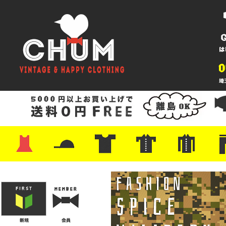
・ワンピース
・カットソー/スウェット
・ブラウス/シャツ
・スカート
・パンツ/ショーツ
・ジャケット/ニット
・Tシャツ
・ハット/スカーフ
・バッグ
・ブーツ/パンプス
・バッグ
・キャップ/ハット
・レザーシューズ/スニーカー
・ネクタイ
・マフラー
・アクセサリー
・ファイヤーキング
・雑貨/バンダナ
・プリントTシャツ
・バンド/ツアー
・キャラクター
・Nike/adidas/スポーツ
・チャンピオン
・サーフ/スケート
・ボーダー/総柄/無地
・フットボール/リンガー
・タンクトップ/NBA
・ポロシャツ
・半袖シャツ
・アロハ/サーフ/ボーリング
・ラルフ/ブランド
・無地/チェック/ストラ
・ワーク/ミリタリー/ウ
・ネル/ウール
・ショ
・アウ
・ジー
・Levi'
・ミリ
・コー
・コッ
・オー
・ジャ
ン
ン