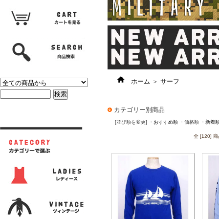
ホーム
＞
サーフ
カテゴリー別商品
[並び順を変更]
・おすすめ順
・価格順
・新着
全 [120]