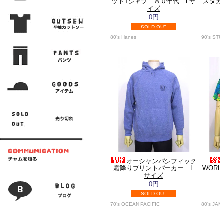
ットTシャツ ８０年代 Lサ
スタ
イズ
0円
SOLD OUT
80's Hanes
90's S
オーシャンパシフィック
霜降りプリントパーカー L
WOR
サイズ
0円
SOLD OUT
70's OCEAN PACIFIC
80's J