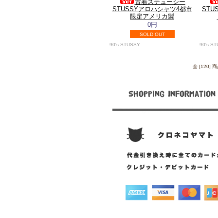
古着ステューシー
STUSSYアロハシャツ4都市
STU
限定アメリカ製
0円
SOLD OUT
90's STUSSY
90's S
全 [120]