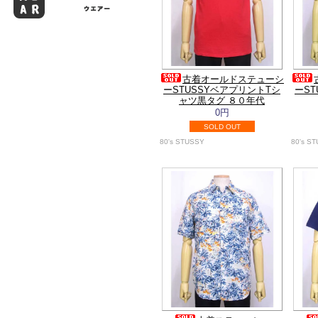
古着オールドステューシ
ーSTUSSYベアプリントTシ
ーST
ャツ黒タグ ８０年代
0円
SOLD OUT
80's STUSSY
80's S