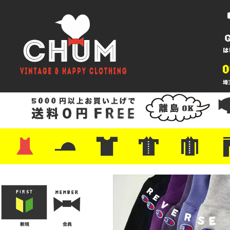
・ワンピース
・カットソー/スウェット
・ブラウス/シャツ
・スカート
・パンツ/ショーツ
・ジャケット/ニット
・Tシャツ
・ハット/スカーフ
・バッグ
・ブーツ/パンプス
・バッグ
・キャップ/ハット
・レザーシューズ/スニーカー
・ネクタイ
・マフラー
・アクセサリー
・ファイヤーキング
・雑貨/バンダナ
・プリントTシャツ
・バンド/ツアー
・キャラクター
・Nike/adidas/スポーツ
・チャンピオン
・サーフ/スケート
・ボーダー/総柄/無地
・フットボール/リンガー
・タンクトップ/NBA
・ポロシャツ
・半袖シャツ
・アロハ/サーフ/ボーリング
・ラルフ/ブランド
・無地/チェック/ストラ
・ワーク/ミリタリー/ウ
・ネル/ウール
・ショ
・アウ
・ジー
・Levi'
・ミリ
・コー
・コッ
・オー
・ジャ
ン
ン