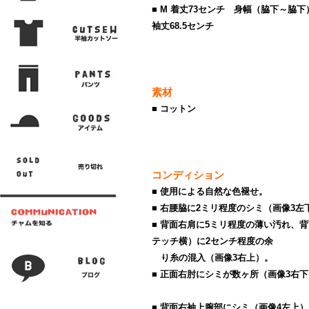
■ M 着丈73センチ 身幅（脇下～脇下
袖丈68.5センチ
素材
■ コットン
コンディション
■ 使用による自然な色褪せ。
■ 右腰脇に2ミリ程度のシミ（画像3左
■ 背面右肩に5ミリ程度の薄い汚れ、
テッチ横）に2センチ程度の余
り糸の混入（画像3右上）。
■ 正面右肘にシミが数ヶ所（画像3右
■ 背面右袖上腕部にシミ（画像4左上）