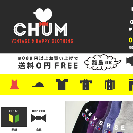
・ワンピース
・カットソー/スウェット
・ブラウス/シャツ
・スカート
・パンツ/ショーツ
・ジャケット/ニット
・Tシャツ
・ハット/スカーフ
・バッグ
・ブーツ/パンプス
・バッグ
・キャップ/ハット
・レザーシューズ/スニーカー
・ネクタイ
・マフラー
・アクセサリー
・ファイヤーキング
・雑貨/バンダナ
・プリントTシャツ
・バンド/ツアー
・キャラクター
・Nike/adidas/スポーツ
・チャンピオン
・サーフ/スケート
・ボーダー/総柄/無地
・フットボール/リンガー
・タンクトップ/NBA
・ポロシャツ
・半袖シャツ
・アロハ/サーフ/ボーリング
・ラルフ/ブランド
・無地/チェック/ストラ
・ワーク/ミリタリー/ウ
・ネル/ウール
・ショ
・アウ
・ジー
・Levi'
・ミリ
・コー
・コッ
・オー
・ジャ
ン
ン