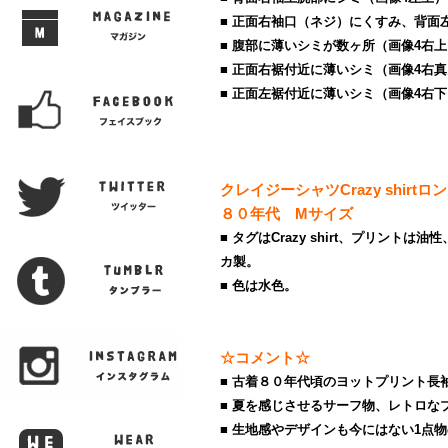
■ 正面右袖口（ネジ）にくすみ、背面
■ 腹部に薄いシミが数ヶ所（画像4右
■ 正面右裾付近に薄いシミ（画像4右
■ 正面左裾付近に薄いシミ（画像4右
クレイジーシャツCrazy shir
８０年代 Mサイズ
■ タグはCrazy shirt、プリントは
カ製。
■ 色は水色。
☆コメント☆
■ 古着８０年代頃のヨットプリント長
■ 夏を感じさせるサーフ物、レトロな
■ 生地感やデザインも今にはない1点