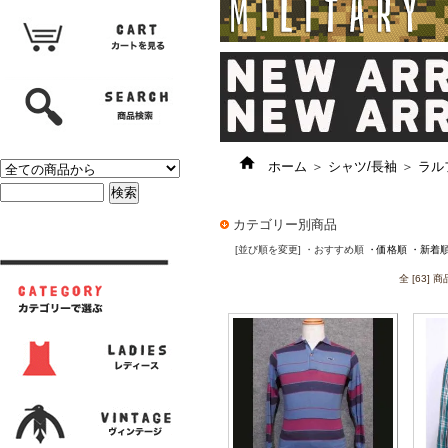
ホーム
＞
シャツ/長袖
＞
ラルフ
カテゴリー別商品
[並び順を変更]
・おすすめ順
・価格順
・新着
全 [63]