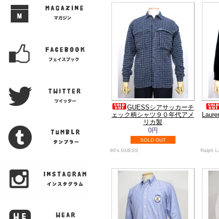
GUESSシアサッカーチ
ェック柄シャツ９０年代アメ
Lau
リカ製
0円
SOLD OUT
90's GUESS
Ralph L