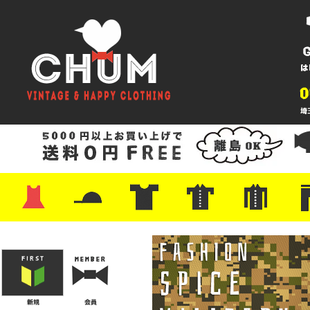
・ワンピース
・カットソー/スウェット
・ブラウス/シャツ
・スカート
・パンツ/ショーツ
・ジャケット/ニット
・Tシャツ
・ハット/スカーフ
・バッグ
・ブーツ/パンプス
・バッグ
・キャップ/ハット
・レザーシューズ/スニーカー
・ネクタイ
・マフラー
・アクセサリー
・ファイヤーキング
・雑貨/バンダナ
・プリントTシャツ
・バンド/ツアー
・キャラクター
・Nike/adidas/スポーツ
・チャンピオン
・サーフ/スケート
・ボーダー/総柄/無地
・フットボール/リンガー
・タンクトップ/NBA
・ポロシャツ
・半袖シャツ
・アロハ/サーフ/ボーリング
・ラルフ/ブランド
・無地/チェック/ストラ
・ワーク/ミリタリー/ウ
・ネル/ウール
・ショ
・アウ
・ジー
・Levi'
・ミリ
・コー
・コッ
・オー
・ジャ
ン
ン