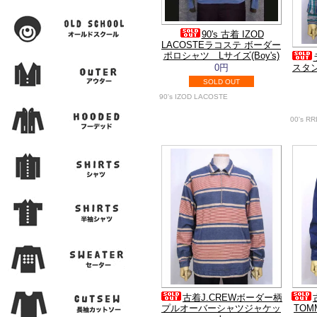
90's 古着 IZOD
LACOSTEラコステ ボーダー
ポロシャツ Lサイズ(Boy's)
0円
スタ
SOLD OUT
90's IZOD LACOSTE
00's RR
古着J.CREWボーダー柄
プルオーバーシャツジャケッ
TOM