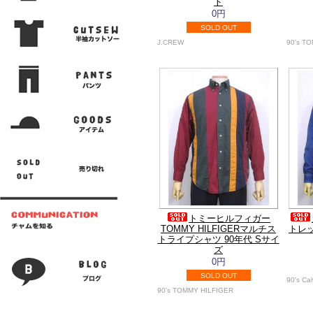
ト
0円
SOLD OUT
J.CREW
90's T
トミーヒルフィガー
TOMMY HILFIGERマルチス
トレ
トライプシャツ 90年代 Sサイ
ズ
0円
SOLD OUT
90's Cal
90's TOMMY HILFIGER