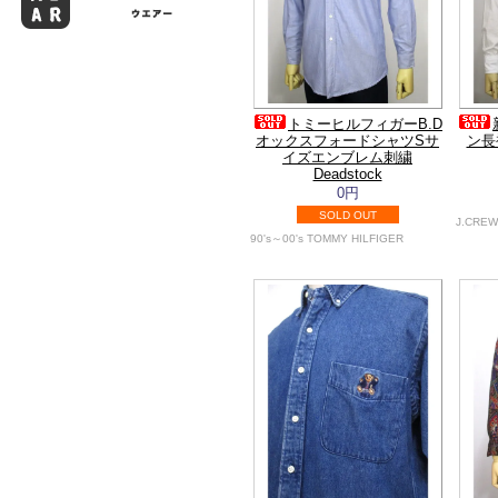
トミーヒルフィガーB.D
オックスフォードシャツSサ
ン長
イズエンブレム刺繍
Deadstock
0円
SOLD OUT
J.CREW
90's～00's TOMMY HILFIGER