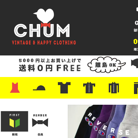
・ワンピース
・カットソー/スウェット
・ブラウス/シャツ
・スカート
・パンツ/ショーツ
・ジャケット/ニット
・Tシャツ
・ハット/スカーフ
・バッグ
・ブーツ/パンプス
・バッグ
・キャップ/ハット
・レザーシューズ/スニーカー
・ネクタイ
・マフラー
・アクセサリー
・ファイヤーキング
・雑貨/バンダナ
・プリントTシャツ
・バンド/ツアー
・キャラクター
・Nike/adidas/スポーツ
・チャンピオン
・サーフ/スケート
・ボーダー/総柄/無地
・フットボール/リンガー
・タンクトップ/NBA
・ポロシャツ
・半袖シャツ
・アロハ/サーフ/ボーリング
・ラルフ/ブランド
・無地/チェック/ストラ
・ワーク/ミリタリー/ウ
・ネル/ウール
・ショ
・アウ
・ジー
・Levi'
・ミリ
・コー
・コッ
・オー
・ジャ
ン
ン