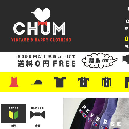
・ワンピース
・カットソー/スウェット
・ブラウス/シャツ
・スカート
・パンツ/ショーツ
・ジャケット/ニット
・Tシャツ
・ハット/スカーフ
・バッグ
・ブーツ/パンプス
・バッグ
・キャップ/ハット
・レザーシューズ/スニーカー
・ネクタイ
・マフラー
・アクセサリー
・ファイヤーキング
・雑貨/バンダナ
・プリントTシャツ
・バンド/ツアー
・キャラクター
・Nike/adidas/スポーツ
・チャンピオン
・サーフ/スケート
・ボーダー/総柄/無地
・フットボール/リンガー
・タンクトップ/NBA
・ポロシャツ
・半袖シャツ
・アロハ/サーフ/ボーリング
・ラルフ/ブランド
・無地/チェック/ストラ
・ワーク/ミリタリー/ウ
・ネル/ウール
・ショ
・アウ
・ジー
・Levi'
・ミリ
・コー
・コッ
・オー
・ジャ
ン
ン