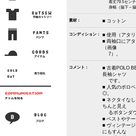
着丈79.5センチ
身幅（脇下～脇下
素材：
■ コットン
コンディション：
■ 使用（アタ
■ 両袖口にア
（画像
7）。
コメント：
■ 古着POLO
長袖シャツ
です。
■ 人気のポロ
◎。
■ ネクタイな
ちんと見え
るボタンダウ
■ ベストやテ
■ ヴィンテー
にもすんな