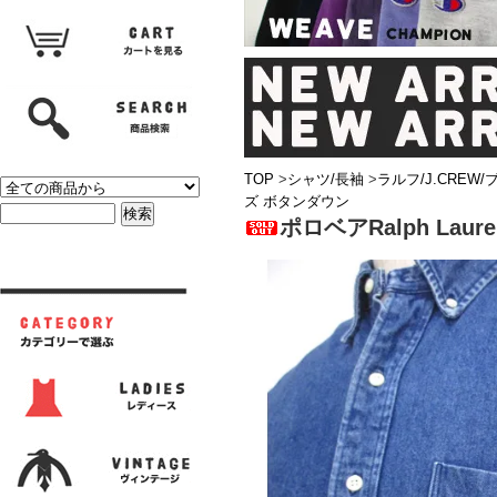
TOP
>
シャツ/長袖
>
ラルフ/J.CREW
ズ ボタンダウン
ポロベアRalph La