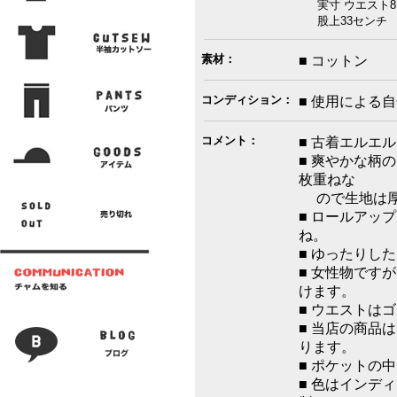
実寸 ウエスト81
股上33センチ 
素材：
■ コットン
コンディション：
■ 使用による
コメント：
■ 古着エルエ
■ 爽やかな柄
枚重ねな
ので生地は厚
■ ロールアッ
ね。
■ ゆったりし
■ 女性物です
けます。
■ ウエストは
■ 当店の商品
ります。
■ ポケットの
■ 色はインデ