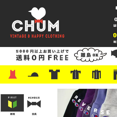
・ワンピース
・カットソー/スウェット
・ブラウス/シャツ
・スカート
・パンツ/ショーツ
・ジャケット/ニット
・Tシャツ
・ハット/スカーフ
・バッグ
・ブーツ/パンプス
・バッグ
・キャップ/ハット
・レザーシューズ/スニーカー
・ネクタイ
・マフラー
・アクセサリー
・ファイヤーキング
・雑貨/バンダナ
・プリントTシャツ
・バンド/ツアー
・キャラクター
・Nike/adidas/スポーツ
・チャンピオン
・サーフ/スケート
・ボーダー/総柄/無地
・フットボール/リンガー
・タンクトップ/NBA
・ポロシャツ
・半袖シャツ
・アロハ/サーフ/ボーリング
・ラルフ/ブランド
・無地/チェック/ストラ
・ワーク/ミリタリー/ウ
・ネル/ウール
・ショ
・アウ
・ジー
・Levi'
・ミリ
・コー
・コッ
・オー
・ジャ
ン
ン