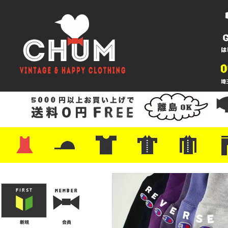
・ワンピース
・カットソー/スウェット
・ブラウス/シャツ
・スカート
・パンツ/ショーツ
・ジャケット/ニット
・Tシャツ
・ハット/スカーフ
・バッグ
・ブーツ/パンプス
・バッグ
・キャップ/ハット
・レザーシューズ/スニーカー
・ネクタイ
・マフラー
・アクセサリー
・ファイヤーキング
・雑貨/バンダナ
・プリントTシャツ
・バンド/ツアー
・キャラクター
・Nike/adidas/スポーツ
・チャンピオン
・サーフ/スケート
・ボーダー/総柄/無地
・フットボール/リンガー
・タンクトップ/NBA
・ポロシャツ
・半袖シャツ
・アロハ/サーフ/ボーリング
・ラルフ/ブランド
・無地/チェック/ストラ
・ワーク/ミリタリー/ウ
・ネル/ウール
・ショ
・アウ
・ジー
・Levi'
・ミリ
・コー
・コッ
・オー
・ジャ
ン
ン