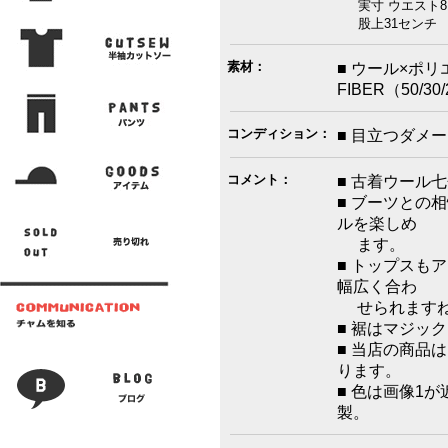
実寸 ウエスト8
股上31センチ 
素材：
■ ウール×ポリ
FIBER（50/30
コンディション：
■ 目立つダメ
コメント：
■ 古着ウール
■ ブーツとの
ルを楽しめ
ます。
■ トップスも
幅広く合わ
せられます
■ 裾はマジッ
■ 当店の商品
ります。
■ 色は画像1
製。