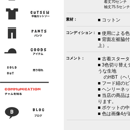
着丈70センチ 
袖丈75.5センチ
素材：
■ コットン
コンディション：
■ 使用による
■ 背面左裾脇
上）。
コメント：
■ 古着スター
■ 3色切り替
うな生地
のHBT（ヘ
■ フード紐の
■ ヘンリーネ
■ 当店の商品
ります。
■ ポケットの
■ 色は画像4が