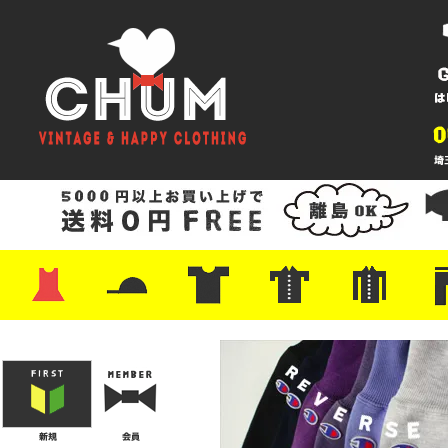
・ワンピース
・カットソー/スウェット
・ブラウス/シャツ
・スカート
・パンツ/ショーツ
・ジャケット/ニット
・Tシャツ
・ハット/スカーフ
・バッグ
・ブーツ/パンプス
・バッグ
・キャップ/ハット
・レザーシューズ/スニーカー
・ネクタイ
・マフラー
・アクセサリー
・ファイヤーキング
・雑貨/バンダナ
・プリントTシャツ
・バンド/ツアー
・キャラクター
・Nike/adidas/スポーツ
・チャンピオン
・サーフ/スケート
・ボーダー/総柄/無地
・フットボール/リンガー
・タンクトップ/NBA
・ポロシャツ
・半袖シャツ
・アロハ/サーフ/ボーリング
・ラルフ/ブランド
・無地/チェック/ストラ
・ワーク/ミリタリー/ウ
・ネル/ウール
・ショ
・アウ
・ジー
・Levi'
・ミリ
・コー
・コッ
・オー
・ジャ
ン
ン