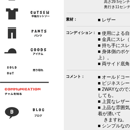
高さ29.5センチ
奥行き11センチ 
素材：
■ レザー
コンディション：
■ 使用による
■ 金具にスレ
■ 持ち手にス
■ 身体側のポ
上）。
■ 両サイド底
コメント：
■ オールドコ
■ ビジネスシ
■ 2WAYな
しても。
■ 上質なレザ
■ 上品な雰囲
着が湧いて
きますね。
■ シンプルな