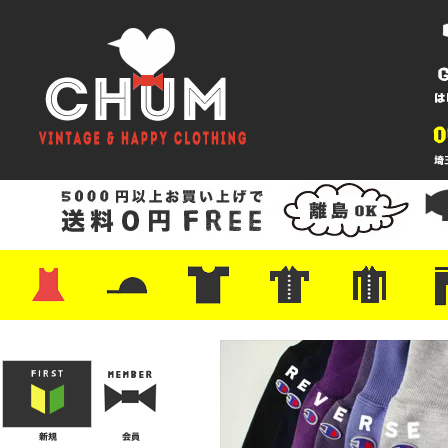
・ワンピース
・カットソー/スウェット
・ブラウス/シャツ
・スカート
・パンツ/ショーツ
・ジャケット/ニット
・Tシャツ
・ハット/スカーフ
・バッグ
・ブーツ/パンプス
・バッグ
・キャップ/ハット
・レザーシューズ/スニーカー
・ネクタイ
・マフラー
・アクセサリー
・ファイヤーキング
・雑貨/バンダナ
・プリントTシャツ
・バンド/ツアー
・キャラクター
・Nike/adidas/スポーツ
・チャンピオン
・サーフ/スケート
・ボーダー/総柄/無地
・フットボール/リンガー
・タンクトップ/NBA
・ポロシャツ
・半袖シャツ
・アロハ/サーフ/ボーリング
・ラルフ/ブランド
・無地/チェック/ストラ
・ワーク/ミリタリー/ウ
・ネル/ウール
・ショ
・アウ
・ジー
・Levi'
・ミリ
・コー
・コッ
・オー
・ジャ
ン
ン