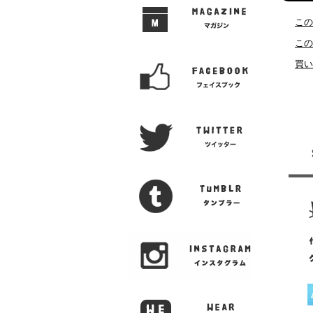
この
この
買い