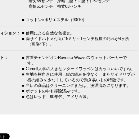
着丈65センチ 身幅（脇下～脇下）52センチ
肩幅51センチ 袖丈63センチ
■ コットン×ポリエステル（90/10）
ィション：
■ 使用による自然な色褪せ。
■ 両サイドハトメ付近に5ミリ～1センチ程度の汚れが4ヶ所
（画像4下）。
ト：
■ 古着チャンピオンReverse Weaveスウェットパーカーで
す。
■ Cornell大学の大きなレタードワッペンはカッコいいですね。
■ 生地を横向きに使用し縦の縮みを少なく、またサイドリブが
横の縮みを少なくしているので動き易いもの特徴です。
■ 当店の商品はクリーニングまたは、洗濯済みになります。
■ ポケットの中も掃除済みです。
■ 色はレッド、90年代、アメリカ製。