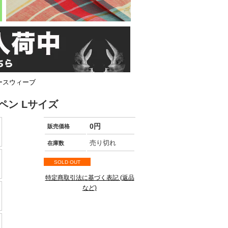
バースウィーブ
ペン Lサイズ
0円
販売価格
売り切れ
在庫数
SOLD OUT
特定商取引法に基づく表記 (返品
など)