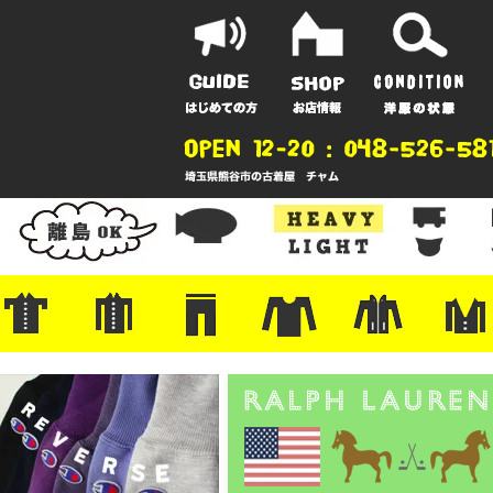
ポーツ
地
ンガー
A
ポロシャツ
半袖シャツ
アロハ/サーフ/ボーリング
・ラルフ/ブランド
・無地/チェック/ストライプ
・ワーク/ミリタリー/ウエスタ
・ネル/ウール
・ショートパンツ
・アウトドア/グラミチ
・ジーンズ/ペインター
・Levi's RED
・ミリタリー/ワーク
・コーデュロイ/スタプレ
・コットン/スラックス/チノ
・オーバーオール/つなぎ
・ジャージ/スウェット/ナイロ
・セントジェームス/ルミノア
・ロンT/サーマル/ラグビー
・プリント/半袖/スウェット
・チャンピオン/リバース
・パーカー
・デニム/コ
・アウトドア
・ジャージ/
・ミリタリー
・ウール/レ
・スーツ/ジ
ン
ン