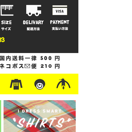
ットン
/フリース
ナイロン
/ワーク
ザー
レ