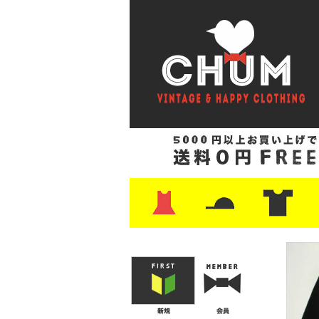
・ワンピース
・カットソー/スウェット
・ブラウス/シャツ
・スカート
・パンツ/ショーツ
・ジャケット/ニット
・Tシャツ
・ハット/スカーフ
・バッグ
・ブーツ/パンプス
・バッグ
・キャップ/ハット
・レザーシューズ/スニーカー
・ネクタイ
・マフラー
・アクセサリー
・ファイヤーキング
・雑貨/バンダナ
・プリントTシャツ
・バンド/ツアー
・キャラクター
・Nike/adidas/ス
・チャンピオン
・サーフ/スケート
・ボーダー/総柄/無
・フットボール/リ
・タンクトップ/NB
・
・
・