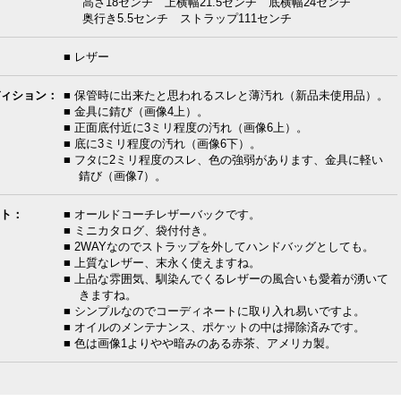
高さ18センチ 上横幅21.5センチ 底横幅24センチ
奥行き5.5センチ ストラップ111センチ
■ レザー
ィション：
■ 保管時に出来たと思われるスレと薄汚れ（新品未使用品）。
■ 金具に錆び（画像4上）。
■ 正面底付近に3ミリ程度の汚れ（画像6上）。
■ 底に3ミリ程度の汚れ（画像6下）。
■ フタに2ミリ程度のスレ、色の強弱があります、金具に軽い
錆び（画像7）。
ト：
■ オールドコーチレザーバックです。
■ ミニカタログ、袋付付き。
■ 2WAYなのでストラップを外してハンドバッグとしても。
■ 上質なレザー、末永く使えますね。
■ 上品な雰囲気、馴染んでくるレザーの風合いも愛着が湧いて
きますね。
■ シンプルなのでコーディネートに取り入れ易いですよ。
■ オイルのメンテナンス、ポケットの中は掃除済みです。
■ 色は画像1よりやや暗みのある赤茶、アメリカ製。