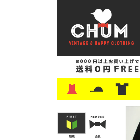
・ワンピース
・カットソー/スウェット
・ブラウス/シャツ
・スカート
・パンツ/ショーツ
・ジャケット/ニット
・Tシャツ
・ハット/スカーフ
・バッグ
・ブーツ/パンプス
・バッグ
・キャップ/ハット
・レザーシューズ/スニーカー
・ネクタイ
・マフラー
・アクセサリー
・ファイヤーキング
・雑貨/バンダナ
・プリントTシャツ
・バンド/ツアー
・キャラクター
・Nike/adidas/ス
・チャンピオン
・サーフ/スケート
・ボーダー/総柄/無
・フットボール/リ
・タンクトップ/NB
・
・
・