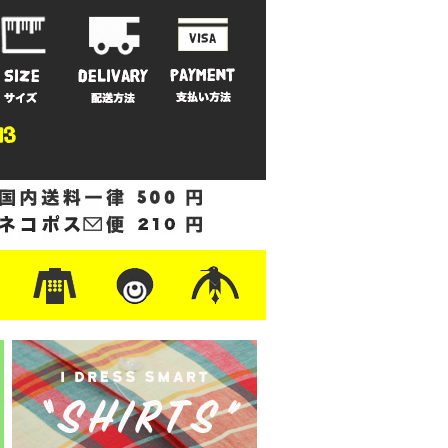
ットン
/フリース
ナイロン
/ワーク
ザー
レ