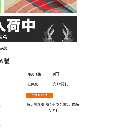
SA製
A製
0円
販売価格
売り切れ
在庫数
SOLD OUT
特定商取引法に基づく表記 (返品
など)