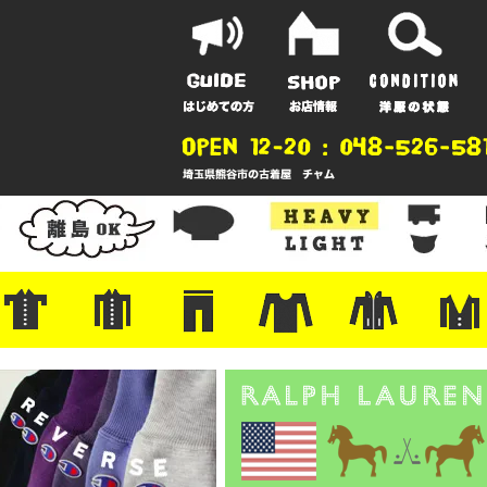
ポーツ
地
ンガー
A
ポロシャツ
半袖シャツ
アロハ/サーフ/ボーリング
・ラルフ/ブランド
・無地/チェック/ストライプ
・ワーク/ミリタリー/ウエスタ
・ネル/ウール
・ショートパンツ
・アウトドア/グラミチ
・ジーンズ/ペインター
・Levi's RED
・ミリタリー/ワーク
・コーデュロイ/スタプレ
・コットン/スラックス/チノ
・オーバーオール/つなぎ
・ジャージ/スウェット/ナイロ
・セントジェームス/ルミノア
・ロンT/サーマル/ラグビー
・プリント/半袖/スウェット
・チャンピオン/リバース
・パーカー
・デニム/コ
・アウトドア
・ジャージ/
・ミリタリー
・ウール/レ
・スーツ/ジ
ン
ン