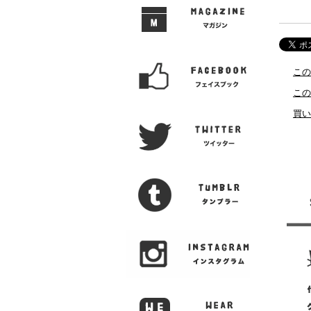
この
この
買い