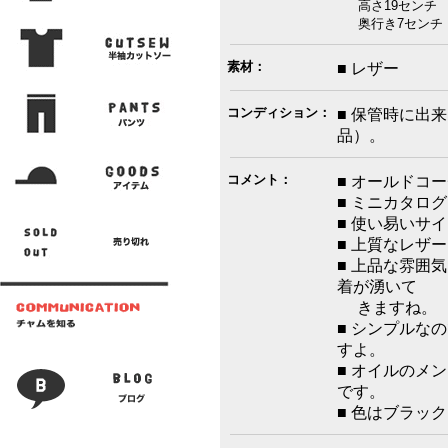
高さ19センチ 
奥行き7センチ ス
素材：
■ レザー
コンディション：
■ 保管時に出
品）。
コメント：
■ オールドコ
■ ミニカタロ
■ 使い易いサ
■ 上質なレザ
■ 上品な雰囲
着が湧いて
きますね。
■ シンプルな
すよ。
■ オイルのメ
です。
■ 色はブラッ