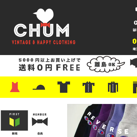
・ワンピース
・カットソー/スウェット
・ブラウス/シャツ
・スカート
・パンツ/ショーツ
・ジャケット/ニット
・Tシャツ
・ハット/スカーフ
・バッグ
・ブーツ/パンプス
・バッグ
・キャップ/ハット
・レザーシューズ/スニーカー
・ネクタイ
・マフラー
・アクセサリー
・ファイヤーキング
・雑貨/バンダナ
・プリントTシャツ
・バンド/ツアー
・キャラクター
・Nike/adidas/スポーツ
・チャンピオン
・サーフ/スケート
・ボーダー/総柄/無地
・フットボール/リンガー
・タンクトップ/NBA
・ポロシャツ
・半袖シャツ
・アロハ/サーフ/ボーリング
・ラルフ/ブランド
・無地/チェック/ストラ
・ワーク/ミリタリー/ウ
・ネル/ウール
・ショ
・アウ
・ジー
・Levi'
・ミリ
・コー
・コッ
・オー
・ジャ
ン
ン