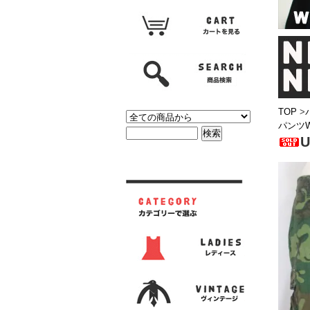
TOP
>
パンツW