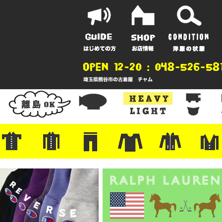
ポーツ
地
ンガー
A
ポロシャツ
半袖シャツ
アロハ/サーフ/ボーリング
・ラルフ/ブランド
・無地/チェック/ストライプ
・ワーク/ミリタリー/ウエスタ
・ネル/ウール
・ショートパンツ
・アウトドア/グラミチ
・ジーンズ/ペインター
・Levi's RED
・ミリタリー/ワーク
・コーデュロイ/スタプレ
・コットン/スラックス/チノ
・オーバーオール/つなぎ
・ジャージ/スウェット/ナイロ
・セントジェームス/ルミノア
・ロンT/サーマル/ラグビー
・プリント/半袖/スウェット
・チャンピオン/リバース
・パーカー
・デニム/コ
・アウトドア
・ジャージ/
・ミリタリー
・ウール/レ
・スーツ/ジ
ン
ン