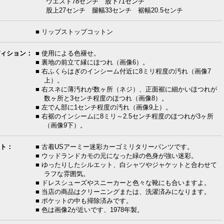
ウエスト78センチ 股下71センチ
股上27センチ 腿幅33センチ 裾幅20.5センチ
■ リップストップコットン
ィション：
■ 使用による色褪せ。
■ 裏地の前立て縁にほつれ（画像6）。
■ 右ふくらはぎのインシーム付近に8ミリ程度の汚れ（画像7
上）。
■ 右スネに薄汚れが数ヶ所（ネジ）、正面裾に細かいほつれが
数ヶ所と3センチ程度のほつれ（画像8）。
■ 左でん部に1センチ程度の汚れ（画像9上）。
■ 右裾のインシームに8ミリ～2.5センチ程度のほつれが3ヶ所
（画像9下）。
ト：
■ 古着USアーミー迷彩カーゴミリタリーパンツです。
■ ウッドランドカモの元になった緑の色身が強い迷彩。
■ ゆったりしたシルエット、白シャツやジャケットと合わせて
ラフな雰囲気。
■ ドレスシューズやスニーカーと色々な靴にも合いますよ。
■ 当店の商品はクリーニングまたは、洗濯済みになります。
■ ポケットの中も掃除済みです。
■ 色は画像2が近いです、1978年製。