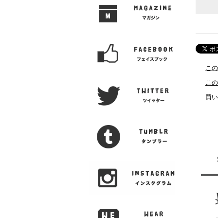
この
この
買い