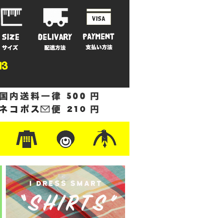
ットン
/フリース
ナイロン
/ワーク
ザー
レ