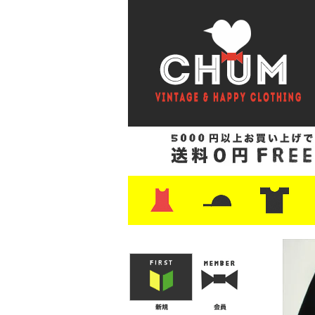
・ワンピース
・カットソー/スウェット
・ブラウス/シャツ
・スカート
・パンツ/ショーツ
・ジャケット/ニット
・Tシャツ
・ハット/スカーフ
・バッグ
・ブーツ/パンプス
・バッグ
・キャップ/ハット
・レザーシューズ/スニーカー
・ネクタイ
・マフラー
・アクセサリー
・ファイヤーキング
・雑貨/バンダナ
・プリントTシャツ
・バンド/ツアー
・キャラクター
・Nike/adidas/ス
・チャンピオン
・サーフ/スケート
・ボーダー/総柄/無
・フットボール/リ
・タンクトップ/NB
・
・
・