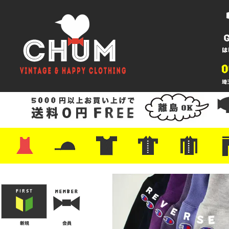
・ワンピース
・カットソー/スウェット
・ブラウス/シャツ
・スカート
・パンツ/ショーツ
・ジャケット/ニット
・Tシャツ
・ハット/スカーフ
・バッグ
・ブーツ/パンプス
・バッグ
・キャップ/ハット
・レザーシューズ/スニーカー
・ネクタイ
・マフラー
・アクセサリー
・ファイヤーキング
・雑貨/バンダナ
・プリントTシャツ
・バンド/ツアー
・キャラクター
・Nike/adidas/スポーツ
・チャンピオン
・サーフ/スケート
・ボーダー/総柄/無地
・フットボール/リンガー
・タンクトップ/NBA
・ポロシャツ
・半袖シャツ
・アロハ/サーフ/ボーリング
・ラルフ/ブランド
・無地/チェック/ストラ
・ワーク/ミリタリー/ウ
・ネル/ウール
・ショ
・アウ
・ジー
・Levi'
・ミリ
・コー
・コッ
・オー
・ジャ
ン
ン