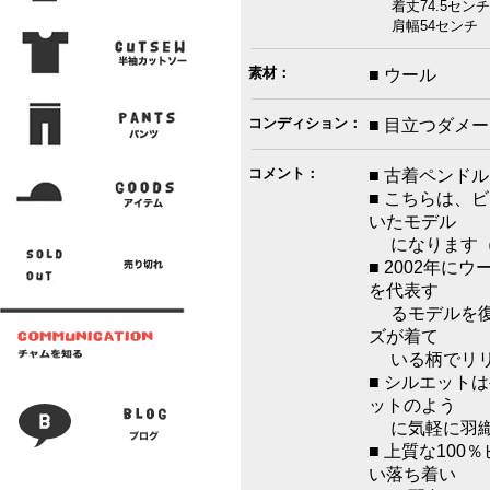
着丈74.5センチ
肩幅54センチ 袖
素材：
■ ウール
コンディション：
■ 目立つダメ
コメント：
■ 古着ペンド
■ こちらは、
いたモデル
になります（
■ 2002年に
を代表す
るモデルを復
ズが着て
いる柄でリリ
■ シルエット
ットのよう
に気軽に羽織
■ 上質な10
い落ち着い