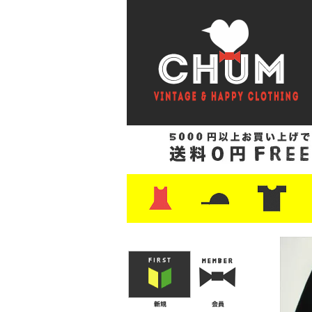
・ワンピース
・カットソー/スウェット
・ブラウス/シャツ
・スカート
・パンツ/ショーツ
・ジャケット/ニット
・Tシャツ
・ハット/スカーフ
・バッグ
・ブーツ/パンプス
・バッグ
・キャップ/ハット
・レザーシューズ/スニーカー
・ネクタイ
・マフラー
・アクセサリー
・ファイヤーキング
・雑貨/バンダナ
・プリントTシャツ
・バンド/ツアー
・キャラクター
・Nike/adidas/ス
・チャンピオン
・サーフ/スケート
・ボーダー/総柄/無
・フットボール/リ
・タンクトップ/NB
・
・
・