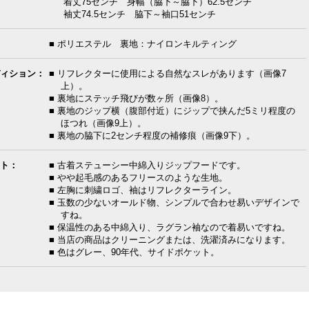
着丈75センチ 身幅（脇下～脇下）62.5センチ
袖丈74.5センチ 脇下～袖口51センチ
■ ポリエステル 裏地：ナイロンキルティング
ィション：
■ リフレクターに使用による自然なスレがあります（画像7
上）。
■ 裏地にステッチ飛びが数ヶ所（画像8）。
■ 裏地のジップ横（腹部付近）にジップで挟んだ5ミリ程度の
ほつれ（画像9上）。
■ 裏地の脇下に2センチ程度の補修痕（画像9下）。
ト：
■ 古着ステューシー中綿入りジップフードです。
■ やや起毛感のあるフリースのような生地。
■ 左胸に刺繍ロゴ、袖はリフレクターライン。
■ 玉数の少ないオールド物、シンプルで合わせ易いデザインで
すね。
■ 保温性のある中綿入り、ラグラン袖なので着易いですね。
■ 当店の商品はクリーニングまたは、洗濯済みになります。
■ 色はグレー、90年代、サイドポケット。