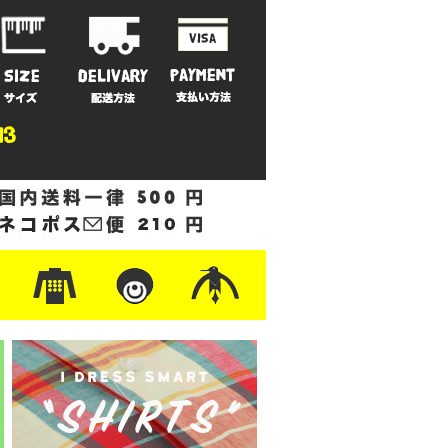
ットン
/フリース
ナイロン
/ワーク
ザー
レ