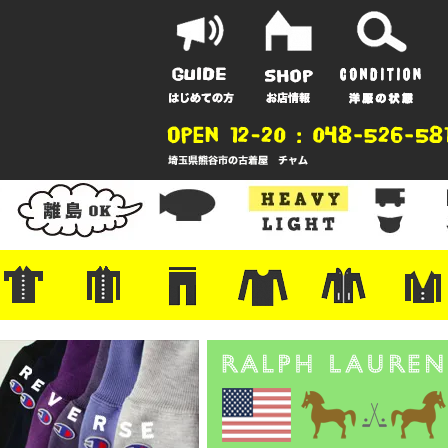
ポーツ
地
ンガー
A
ポロシャツ
半袖シャツ
アロハ/サーフ/ボーリング
・ラルフ/ブランド
・無地/チェック/ストライプ
・ワーク/ミリタリー/ウエスタ
・ネル/ウール
・ショートパンツ
・アウトドア/グラミチ
・ジーンズ/ペインター
・Levi's RED
・ミリタリー/ワーク
・コーデュロイ/スタプレ
・コットン/スラックス/チノ
・オーバーオール/つなぎ
・ジャージ/スウェット/ナイロ
・セントジェームス/ルミノア
・ロンT/サーマル/ラグビー
・プリント/半袖/スウェット
・チャンピオン/リバース
・パーカー
・デニム/コ
・アウトドア
・ジャージ/
・ミリタリー
・ウール/レ
・スーツ/ジ
ン
ン