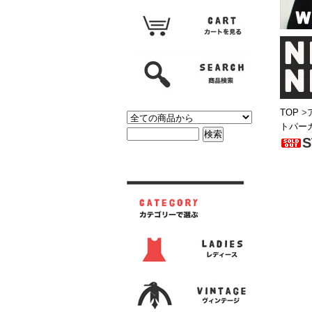
TOP
>
トパー