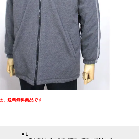
は、送料無料商品です
：
■ L