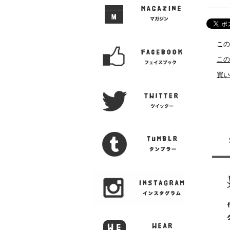
この
この
買い