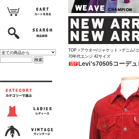
TOP
>
アウター/ジャケット
>
デニム/
70年代エンジ 42サイズ
Levi's70505コ