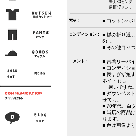
着丈60センチ 
肩幅47センチ 袖
素材：
■ コットン×ポ
コンディション：
■ 襟の折り返
6）。
■ その他目立
コメント：
■ 古着リーバ
■ コンディシ
■ 長すぎず短
ネイトもし
易いですね
■ ダウンベス
せても。
■ 70年代、白
■ 当店の商品
ります。
■ 色は画像よ