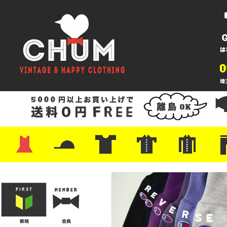
・ワンピース
・カットソー/スウェット
・ブラウス/シャツ
・スカート
・パンツ/ショーツ
・ジャケット/ニット
・Tシャツ
・ハット/スカーフ
・バッグ
・ブーツ/パンプス
・バッグ
・キャップ/ハット
・レザーシューズ/スニーカー
・ネクタイ
・マフラー
・アクセサリー
・ファイヤーキング
・雑貨/バンダナ
・プリントTシャツ
・バンド/ツアー
・キャラクター
・Nike/adidas/スポーツ
・チャンピオン
・サーフ/スケート
・ボーダー/総柄/無地
・フットボール/リンガー
・タンクトップ/NBA
・ポロシャツ
・半袖シャツ
・アロハ/サーフ/ボーリング
・ラルフ/ブランド
・無地/チェック/ストラ
・ワーク/ミリタリー/ウ
・ネル/ウール
・ショ
・アウ
・ジー
・Levi'
・ミリ
・コー
・コッ
・オー
・ジャ
ン
ン