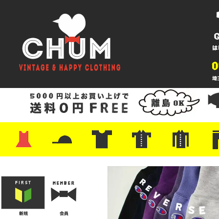
・ワンピース
・カットソー/スウェット
・ブラウス/シャツ
・スカート
・パンツ/ショーツ
・ジャケット/ニット
・Tシャツ
・ハット/スカーフ
・バッグ
・ブーツ/パンプス
・バッグ
・キャップ/ハット
・レザーシューズ/スニーカー
・ネクタイ
・マフラー
・アクセサリー
・ファイヤーキング
・雑貨/バンダナ
・プリントTシャツ
・バンド/ツアー
・キャラクター
・Nike/adidas/スポーツ
・チャンピオン
・サーフ/スケート
・ボーダー/総柄/無地
・フットボール/リンガー
・タンクトップ/NBA
・ポロシャツ
・半袖シャツ
・アロハ/サーフ/ボーリング
・ラルフ/ブランド
・無地/チェック/ストラ
・ワーク/ミリタリー/ウ
・ネル/ウール
・ショ
・アウ
・ジー
・Levi'
・ミリ
・コー
・コッ
・オー
・ジャ
ン
ン