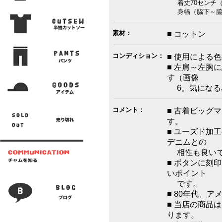
着丈70センチ（背
身幅（脇下～脇下）
素材：
■ コットン
コンディション：
■ 使用による
■ 左肩～左胸
す（画像
6。気になる
コメント：
■ 古着ビッグ
す。
■ ユーズド加
デニムとの
相性も良いで
■ ボタンに刻
いポイント
です。
■ 80年代、
■ 当店の商品
ります。