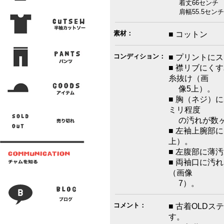
着丈66センチ 身
肩幅55.5センチ
素材：
■ コットン
コンディション：
■ プリントに
■ 襟リブにく
糸抜け（画
像5上）。
■ 胸（ネジ）
ミリ程度
の汚れが数ヶ
■ 左袖上腕部
上）。
■ 左腹部に薄
■ 両袖口に汚
（画像
7）。
コメント：
■ 古着OLD
す。