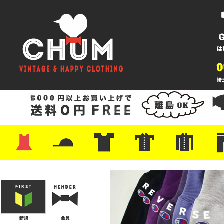
・ワンピース
・カットソー/スウェット
・ブラウス/シャツ
・スカート
・パンツ/ショーツ
・ジャケット/ニット
・Tシャツ
・ハット/スカーフ
・バッグ
・ブーツ/パンプス
・バッグ
・キャップ/ハット
・レザーシューズ/スニーカー
・ネクタイ
・マフラー
・アクセサリー
・ファイヤーキング
・雑貨/バンダナ
・プリントTシャツ
・バンド/ツアー
・キャラクター
・Nike/adidas/スポーツ
・チャンピオン
・サーフ/スケート
・ボーダー/総柄/無地
・フットボール/リンガー
・タンクトップ/NBA
・ポロシャツ
・半袖シャツ
・アロハ/サーフ/ボーリング
・ラルフ/ブランド
・無地/チェック/ストラ
・ワーク/ミリタリー/ウ
・ネル/ウール
・ショ
・アウ
・ジー
・Levi'
・ミリ
・コー
・コッ
・オー
・ジャ
ン
ン