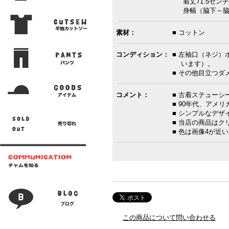
着丈71.5センチ
身幅（脇下～脇下）
素材：
■ コットン
コンディション：
■ 左袖口（ネジ）
います）。
■ その他目立つ
コメント：
■ 古着ステューシ
■ 90年代、アメ
■ シンプルなデ
■ 当店の商品は
■ 色は画像4が近
この商品について問い合わせる