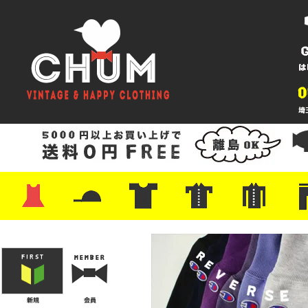
・ワンピース
・カットソー/スウェット
・ブラウス/シャツ
・スカート
・パンツ/ショーツ
・ジャケット/ニット
・Tシャツ
・ハット/スカーフ
・バッグ
・ブーツ/パンプス
・バッグ
・キャップ/ハット
・レザーシューズ/スニーカー
・ネクタイ
・マフラー
・アクセサリー
・ファイヤーキング
・雑貨/バンダナ
・プリントTシャツ
・バンド/ツアー
・キャラクター
・Nike/adidas/スポーツ
・チャンピオン
・サーフ/スケート
・ボーダー/総柄/無地
・フットボール/リンガー
・タンクトップ/NBA
・ポロシャツ
・半袖シャツ
・アロハ/サーフ/ボーリング
・ラルフ/ブランド
・無地/チェック/ストラ
・ワーク/ミリタリー/ウ
・ネル/ウール
・ショ
・アウ
・ジー
・Levi'
・ミリ
・コー
・コッ
・オー
・ジャ
ン
ン