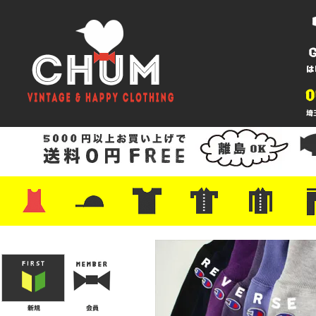
・ワンピース
・カットソー/スウェット
・ブラウス/シャツ
・スカート
・パンツ/ショーツ
・ジャケット/ニット
・Tシャツ
・ハット/スカーフ
・バッグ
・ブーツ/パンプス
・バッグ
・キャップ/ハット
・レザーシューズ/スニーカー
・ネクタイ
・マフラー
・アクセサリー
・ファイヤーキング
・雑貨/バンダナ
・プリントTシャツ
・バンド/ツアー
・キャラクター
・Nike/adidas/スポーツ
・チャンピオン
・サーフ/スケート
・ボーダー/総柄/無地
・フットボール/リンガー
・タンクトップ/NBA
・ポロシャツ
・半袖シャツ
・アロハ/サーフ/ボーリング
・ラルフ/ブランド
・無地/チェック/ストラ
・ワーク/ミリタリー/ウ
・ネル/ウール
・ショ
・アウ
・ジー
・Levi'
・ミリ
・コー
・コッ
・オー
・ジャ
ン
ン