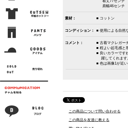
着丈77センチ 
肩幅46センチ 
素材：
■ コットン
コンディション：
■ 使用による自然
コメント：
■ 古着マクレガ
■ 程よい起毛感
■ 良いカラーで
躍してくれます
■ 色は画像1が近
この商品について問い合わせる
この商品を友達に教える