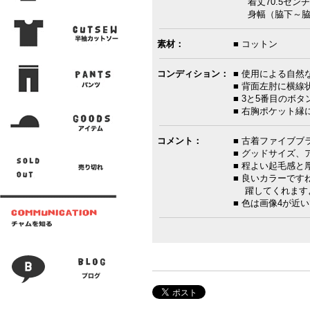
着丈70.5センチ
身幅（脇下～脇下
素材：
■ コットン
コンディション：
■ 使用による自然
■ 背面左肘に横線
■ 3と5番目のボ
■ 右胸ポケット縁
コメント：
■ 古着ファイブ
■ グッドサイズ、
■ 程よい起毛感
■ 良いカラーで
躍してくれます
■ 色は画像4が近