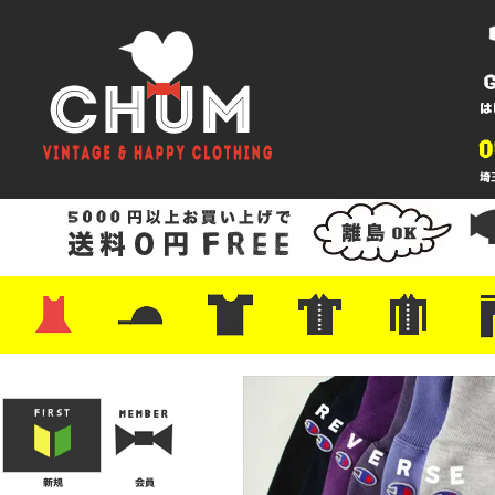
・ワンピース
・カットソー/スウェット
・ブラウス/シャツ
・スカート
・パンツ/ショーツ
・ジャケット/ニット
・Tシャツ
・ハット/スカーフ
・バッグ
・ブーツ/パンプス
・バッグ
・キャップ/ハット
・レザーシューズ/スニーカー
・ネクタイ
・マフラー
・アクセサリー
・ファイヤーキング
・雑貨/バンダナ
・プリントTシャツ
・バンド/ツアー
・キャラクター
・Nike/adidas/スポーツ
・チャンピオン
・サーフ/スケート
・ボーダー/総柄/無地
・フットボール/リンガー
・タンクトップ/NBA
・ポロシャツ
・半袖シャツ
・アロハ/サーフ/ボーリング
・ラルフ/ブランド
・無地/チェック/ストラ
・ワーク/ミリタリー/ウ
・ネル/ウール
・ショ
・アウ
・ジー
・Levi'
・ミリ
・コー
・コッ
・オー
・ジャ
ン
ン